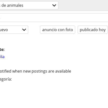
s de animales
uevo
anuncio con foto
publicado hoy
te:
lia
otified when new postings are available
egoría: