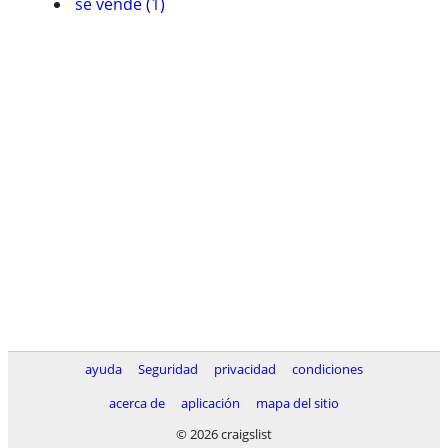
se vende (1)
ayuda
Seguridad
privacidad
condiciones
acerca de
aplicación
mapa del sitio
© 2026 craigslist