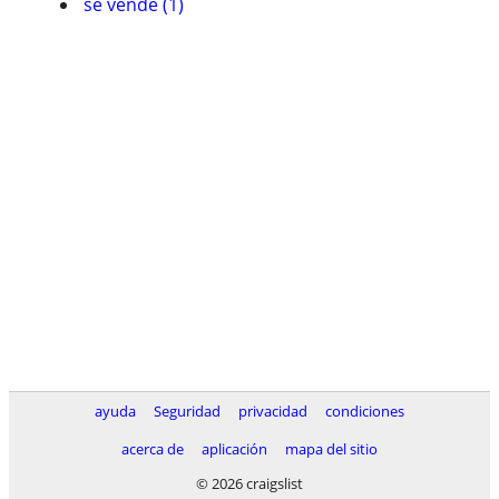
se vende (1)
ayuda
Seguridad
privacidad
condiciones
acerca de
aplicación
mapa del sitio
© 2026 craigslist