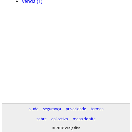
venda (1)
ajuda
segurança
privacidade
termos
sobre
aplicativo
mapa do site
© 2026 craigslist