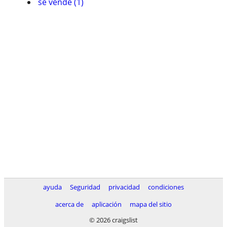
se vende (1)
ayuda
Seguridad
privacidad
condiciones
acerca de
aplicación
mapa del sitio
© 2026 craigslist