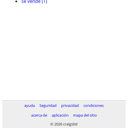
se vende (1)
ayuda
Seguridad
privacidad
condiciones
acerca de
aplicación
mapa del sitio
© 2026 craigslist