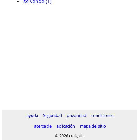
se vende (1)
ayuda
Seguridad
privacidad
condiciones
acerca de
aplicación
mapa del sitio
© 2026 craigslist