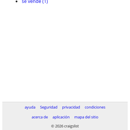
se vende (1)
ayuda
Seguridad
privacidad
condiciones
acerca de
aplicación
mapa del sitio
© 2026 craigslist