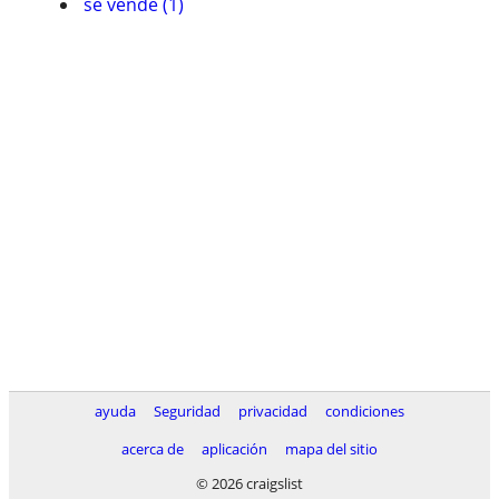
se vende (1)
ayuda
Seguridad
privacidad
condiciones
acerca de
aplicación
mapa del sitio
© 2026 craigslist