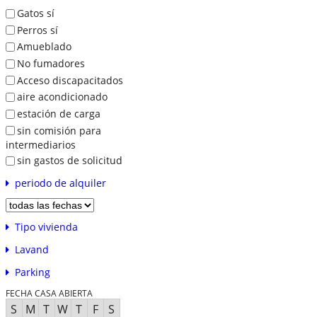
Gatos sí
Perros sí
Amueblado
No fumadores
Acceso discapacitados
aire acondicionado
estación de carga
sin comisión para
intermediarios
sin gastos de solicitud
periodo de alquiler
Tipo vivienda
Lavand
Parking
FECHA CASA ABIERTA
S
M
T
W
T
F
S