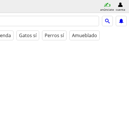
anúnciate
cuenta
ienda
Gatos sí
Perros sí
Amueblado