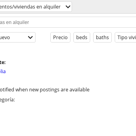
ntos/viviendas en alquiler
uevo
Precio
beds
baths
Tipo viv
te:
lia
otified when new postings are available
egoría: