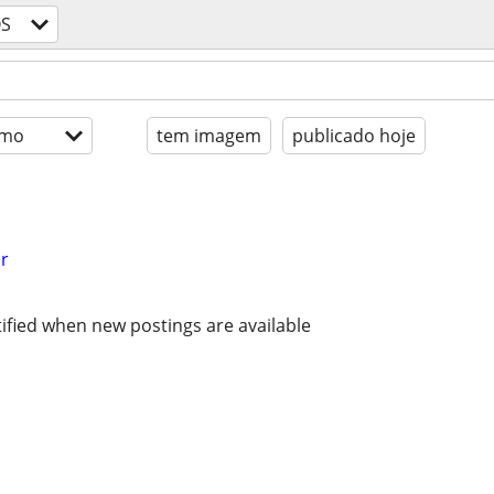
S
imo
tem imagem
publicado hoje
r
ified when new postings are available