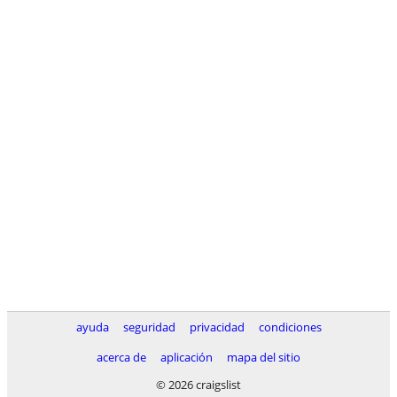
ayuda
seguridad
privacidad
condiciones
acerca de
aplicación
mapa del sitio
© 2026 craigslist