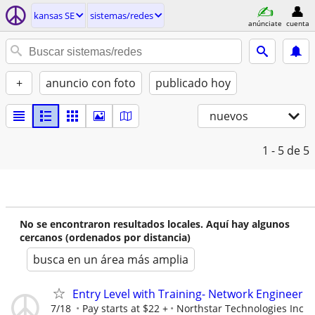
kansas SE
sistemas/redes
anúnciate
cuenta
+
anuncio con foto
publicado hoy
nuevos
1 - 5
de 5
No se encontraron resultados locales. Aquí hay algunos
cercanos (ordenados por distancia)
busca en un área más amplia
Entry Level with Training- Network Engineer
7/18
Pay starts at $22 +
Northstar Technologies Inc