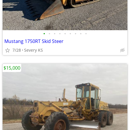
•
•
•
•
•
•
•
•
•
Mustang 1750RT Skid Steer
7/28
Severy KS
$15,000