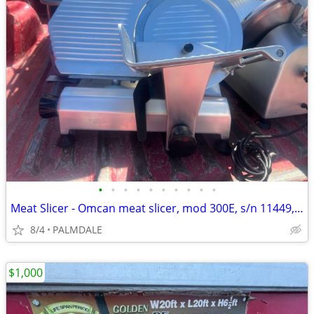
•
•
•
•
•
•
•
•
•
•
Meat Slicer - Omcan meat slicer, mod 300E, s/n 11449, 12", semi-automatic, w/ to
8/4
PALMDALE
$1,000