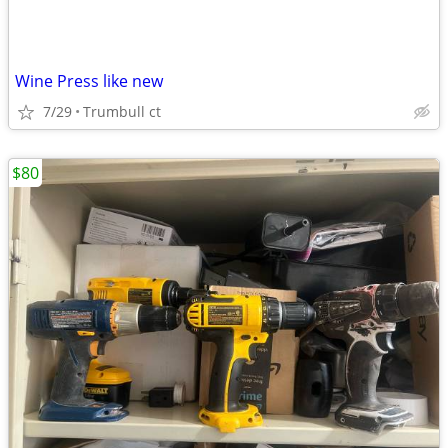
Wine Press like new
7/29
Trumbull ct
$80