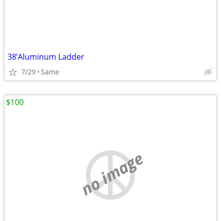
38’Aluminum Ladder
7/29
Same
$100
no image