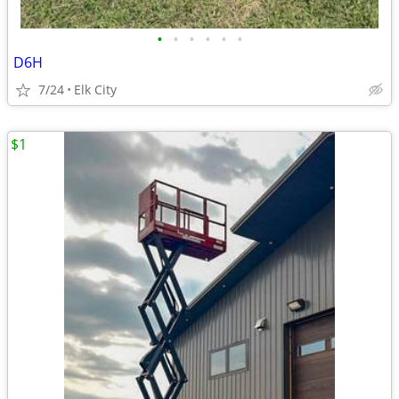
•
•
•
•
•
•
D6H
7/24
Elk City
$1