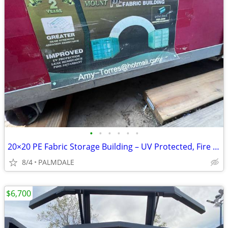
•
•
•
•
•
•
20×20 PE Fabric Storage Building – UV Protected, Fire Retardant – Heavy‑D
8/4
PALMDALE
$6,700