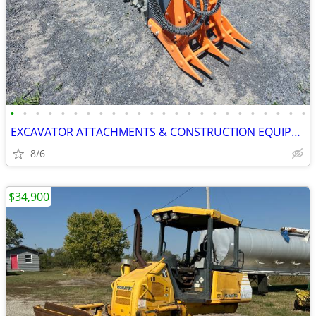
•
•
•
•
•
•
•
•
•
•
•
•
•
•
•
•
•
•
•
•
•
•
•
•
EXCAVATOR ATTACHMENTS & CONSTRUCTION EQUIPMENT ON SALE!!!
8/6
$34,900