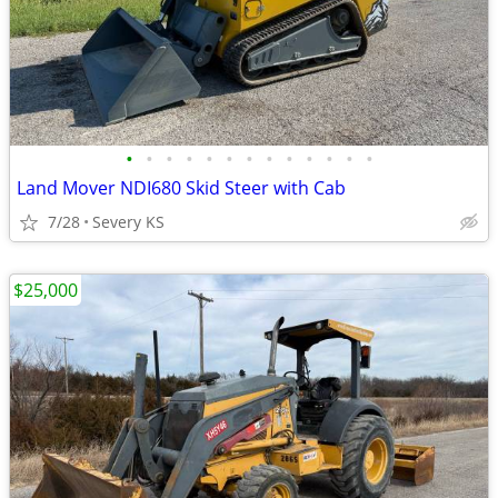
•
•
•
•
•
•
•
•
•
•
•
•
•
Land Mover NDI680 Skid Steer with Cab
7/28
Severy KS
$25,000