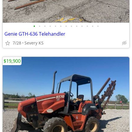
•
•
•
•
•
•
•
•
•
•
•
•
•
Genie GTH-636 Telehandler
7/28
Severy KS
$19,900