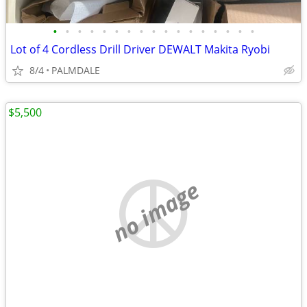
•
•
•
•
•
•
•
•
•
•
•
•
•
•
•
•
•
Lot of 4 Cordless Drill Driver DEWALT Makita Ryobi
8/4
PALMDALE
$5,500
no image