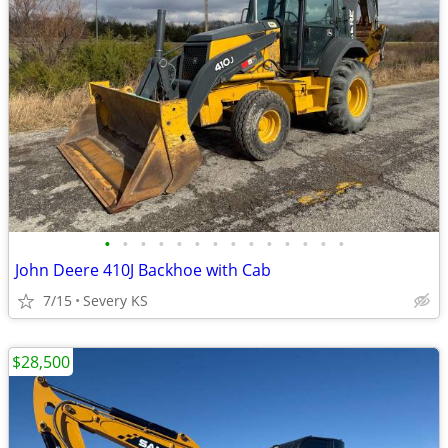
•
•
•
•
•
•
•
•
•
•
•
•
•
•
John Deere 410J Backhoe with Cab
7/15
Severy KS
$28,500