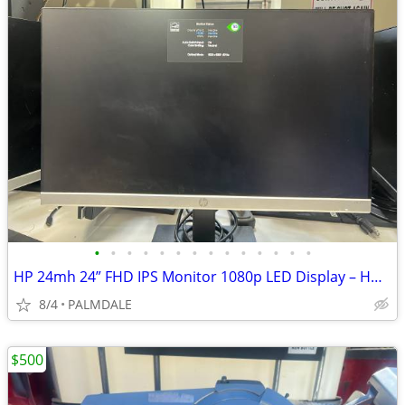
•
•
•
•
•
•
•
•
•
•
•
•
•
•
HP 24mh 24” FHD IPS Monitor 1080p LED Display – HDMI/DisplayPort/VGA – Adj
8/4
PALMDALE
$500