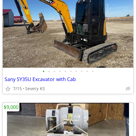
•
•
•
•
•
•
•
•
•
•
Sany SY35U Excavator with Cab
7/15
Severy KS
$9,000