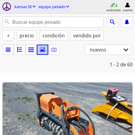
kansas SE
equipo pesado
anúnciate
cuenta
+
precio
condición
vendido por
nuevos
1 - 2
de 60