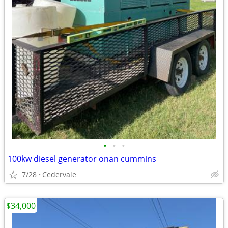
•
•
•
100kw diesel generator onan cummins
7/28
Cedervale
$34,000