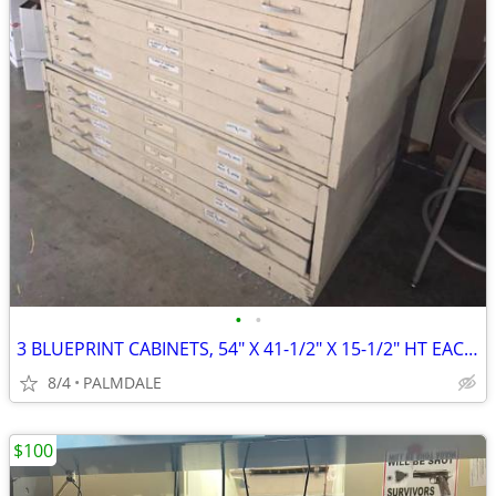
•
•
3 BLUEPRINT CABINETS, 54" X 41-1/2" X 15-1/2" HT EACH CABINET, W/ 4" TOEKICK AND
8/4
PALMDALE
$100