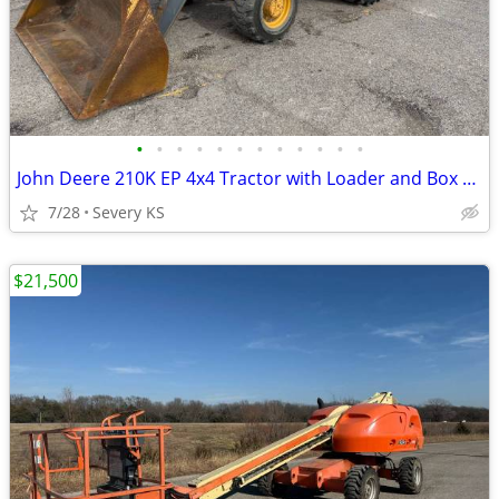
•
•
•
•
•
•
•
•
•
•
•
•
John Deere 210K EP 4x4 Tractor with Loader and Box Blade
7/28
Severy KS
$21,500