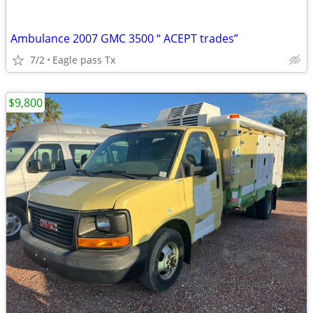
Ambulance 2007 GMC 3500 “ ACEPT trades”
7/2
Eagle pass Tx
$9,800