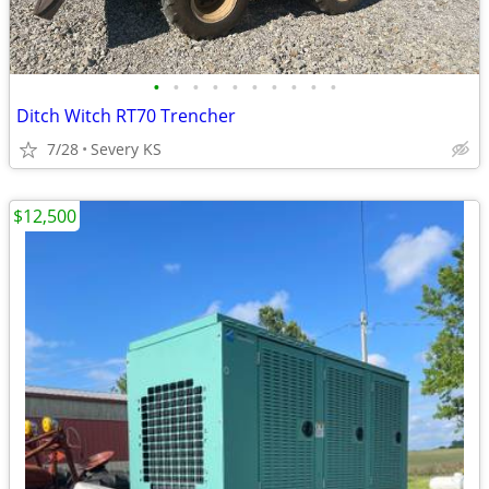
•
•
•
•
•
•
•
•
•
•
Ditch Witch RT70 Trencher
7/28
Severy KS
$12,500