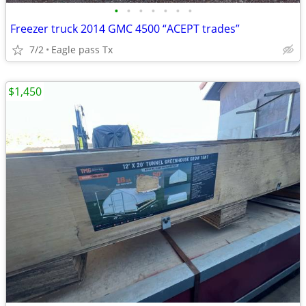
•
•
•
•
•
•
•
Freezer truck 2014 GMC 4500 “ACEPT trades”
7/2
Eagle pass Tx
$1,450