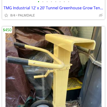
•
•
•
•
•
•
•
•
TMG Industrial 12’ x 20’ Tunnel Greenhouse Grow Tent – Heavy‑Duty Steel
8/4
PALMDALE
$450