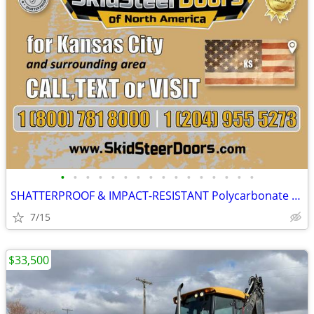
•
•
•
•
•
•
•
•
•
•
•
•
•
•
•
•
SHATTERPROOF & IMPACT-RESISTANT Polycarbonate Skid Steer Door Kits
7/15
$33,500