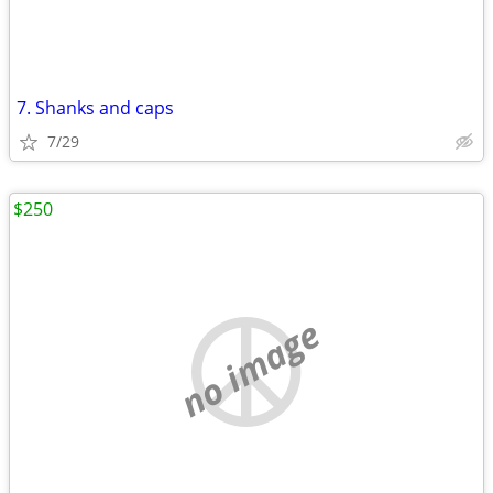
7. Shanks and caps
7/29
$250
no image