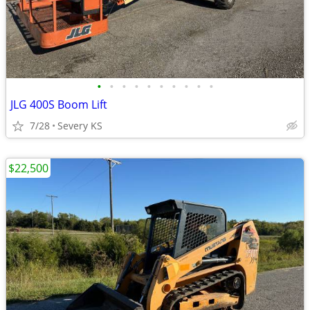
•
•
•
•
•
•
•
•
•
•
JLG 400S Boom Lift
7/28
Severy KS
$22,500