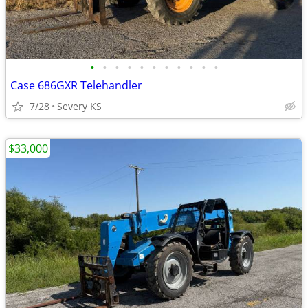
•
•
•
•
•
•
•
•
•
•
•
Case 686GXR Telehandler
7/28
Severy KS
$33,000