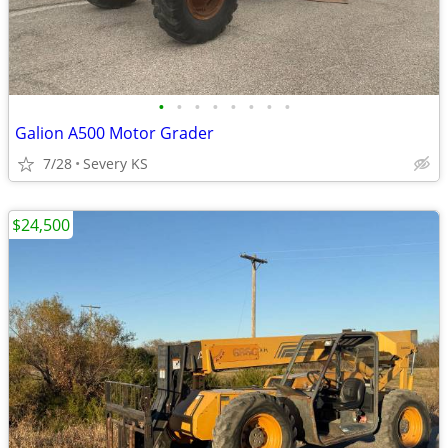
•
•
•
•
•
•
•
•
Galion A500 Motor Grader
7/28
Severy KS
$24,500