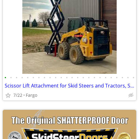
•
•
•
•
•
•
•
•
•
•
•
•
•
•
•
•
•
•
•
•
•
•
•
•
Scissor Lift Attachment for Skid Steers and Tractors, Skid-Lift
7/22
Fargo