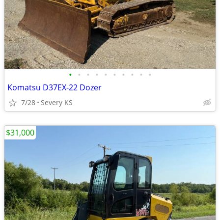
•
•
•
•
•
•
•
•
•
•
Komatsu D37EX-22 Dozer
7/28
Severy KS
$31,000