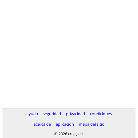
ayuda
seguridad
privacidad
condiciones
acerca de
aplicación
mapa del sitio
© 2026 craigslist