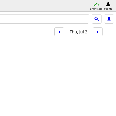
anúnciate
cuenta
Thu, Jul 2