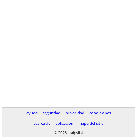
ayuda
seguridad
privacidad
condiciones
acerca de
aplicación
mapa del sitio
© 2026 craigslist