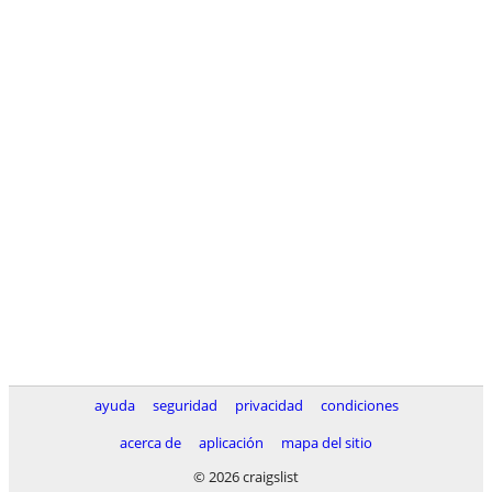
ayuda
seguridad
privacidad
condiciones
acerca de
aplicación
mapa del sitio
© 2026 craigslist