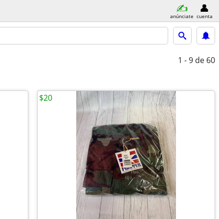
anúnciate
cuenta
1 - 9
de 60
$20