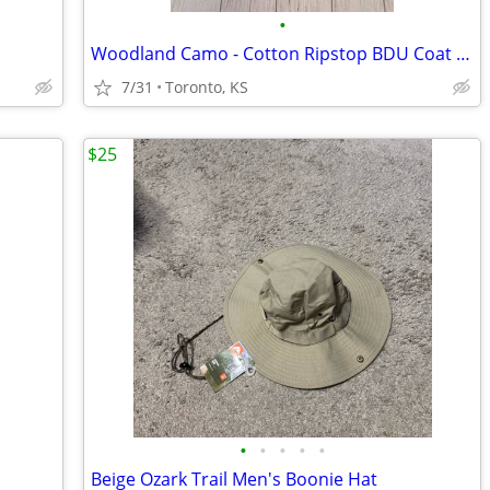
•
Woodland Camo - Cotton Ripstop BDU Coat - XLR
7/31
Toronto, KS
$25
•
•
•
•
•
Beige Ozark Trail Men's Boonie Hat