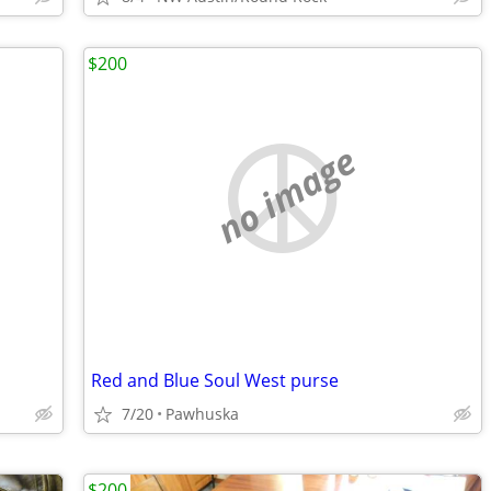
$200
no image
Red and Blue Soul West purse
7/20
Pawhuska
$200