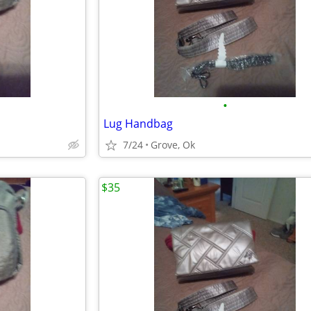
•
Lug Handbag
7/24
Grove, Ok
$35