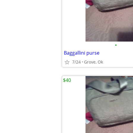
•
Baggallini purse
7/24
Grove, Ok
$40