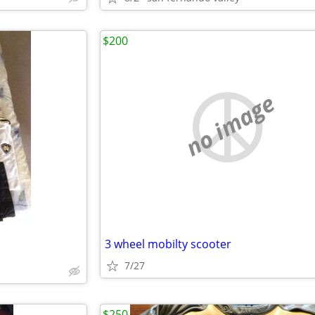
$200
no image
3 wheel mobilty scooter
7/27
$250