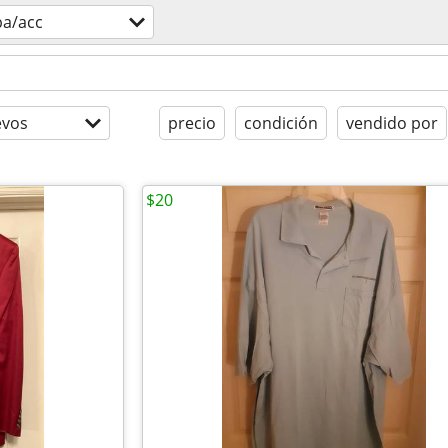
pa/acc
evos
precio
condición
vendido por
$20