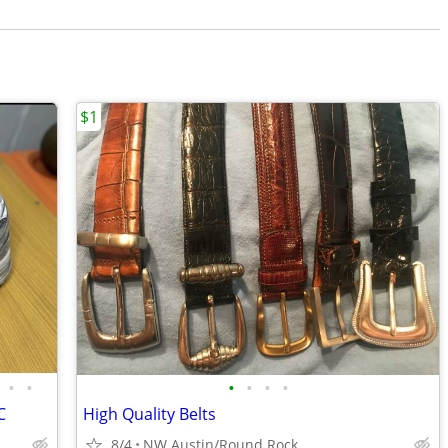
$1
•
•
•
•
•
•
C
High Quality Belts
8/4
NW Austin/Round Rock