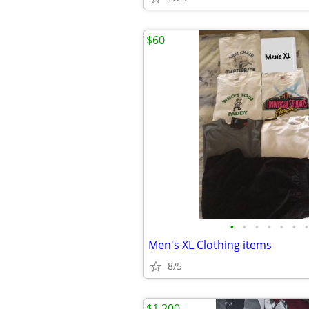
$60
•
•
•
•
•
•
•
Men's XL Clothing items
8/5
$1,200