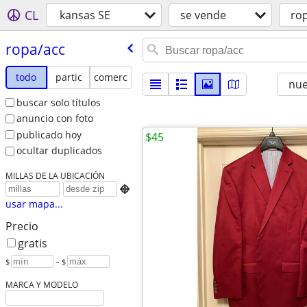
CL
kansas SE
se vende
ro
ropa/​acc
todo
partic
comerc
nu
buscar solo títulos
anuncio con foto
publicado hoy
$45
ocultar duplicados
MILLAS DE LA UBICACIÓN

usar mapa...
Precio
gratis
$
– $
MARCA Y MODELO