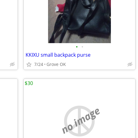
•
•
KKIXU small backpack purse
7/24
Grove OK
$30
no image