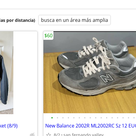
busca en un área más amplia
as por distancia)
$60
•
•
•
•
•
•
•
•
•
•
•
•
•
•
•
•
et (8/9)
New Balance 2002R ML2002RC Sz 12 EU
8/2
san fernando valley