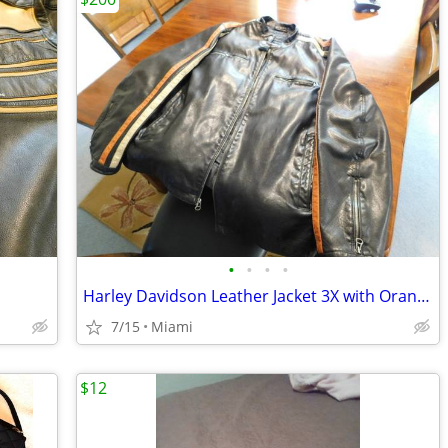
•
•
•
•
Harley Davidson Leather Jacket 3X with Orange & White Stripes
7/15
Miami
$12