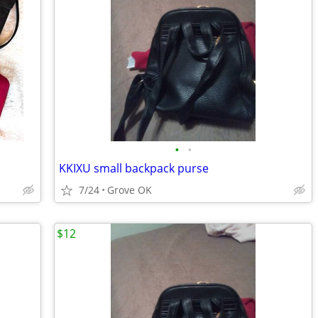
•
•
KKIXU small backpack purse
7/24
Grove OK
$12