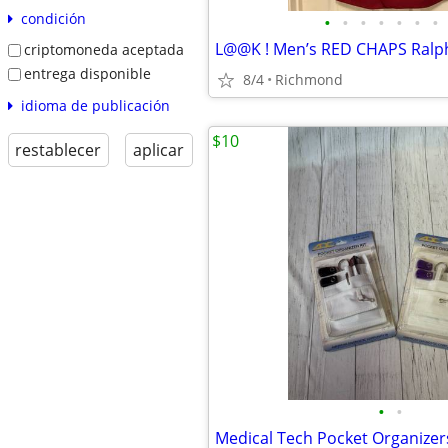
condición
•
•
•
•
•
•
•
criptomoneda aceptada
entrega disponible
8/4
Richmond
idioma de publicación
$10
restablecer
aplicar
•
•
Medical Tech Pocket Organizers