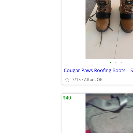
•
•
•
Cougar Paws Roofing Boots – S
7/15
Afton, OK
$40