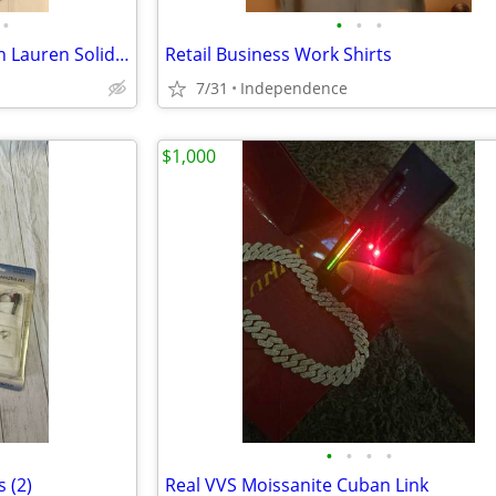
•
•
•
•
L@@K ! Men’s RED CHAPS Ralph Lauren Solid Cotton Sport Coat Suit Blazer Jacket
Retail Business Work Shirts
7/31
Independence
$1,000
•
•
•
•
 (2)
Real VVS Moissanite Cuban Link