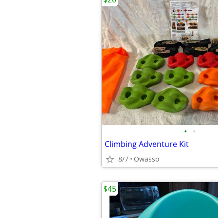
•
•
Climbing Adventure Kit
8/7
Owasso
$45