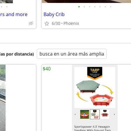
•
•
•
•
•
•
•
•
•
pers and more
Baby Crib
6/30
Phoenix
busca en un área más amplia
as por distancia)
$40