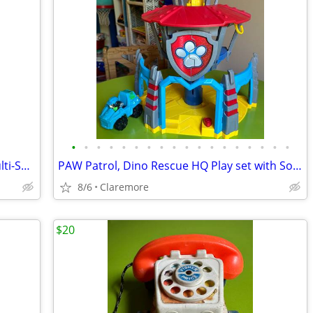
•
•
•
•
•
•
•
•
•
•
•
•
•
•
•
•
•
•
Bell Monster High Fabulously Sporty Multi-Sport Youth Helmet Ages 8+
PAW Patrol, Dino Rescue HQ Play set with Sounds, Rex Figure
8/6
Claremore
$20