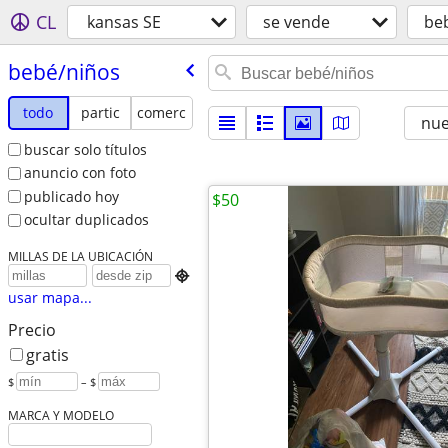
CL
kansas SE
se vende
be
bebé/​niños
todo
partic
comerc
nu
buscar solo títulos
anuncio con foto
publicado hoy
$50
ocultar duplicados
MILLAS DE LA UBICACIÓN

usar mapa...
Precio
gratis
$
– $
MARCA Y MODELO