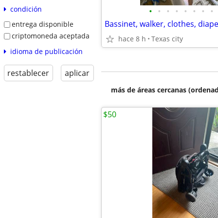
condición
•
•
•
•
•
•
•
•
Bassinet, walker, clothes, dia
entrega disponible
criptomoneda aceptada
hace 8 h
Texas city
idioma de publicación
restablecer
aplicar
más de áreas cercanas (ordenad
$50