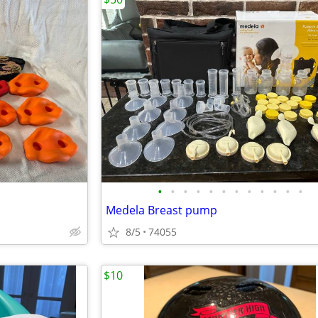
•
•
•
•
•
•
•
•
•
•
•
•
Medela Breast pump
8/5
74055
$10