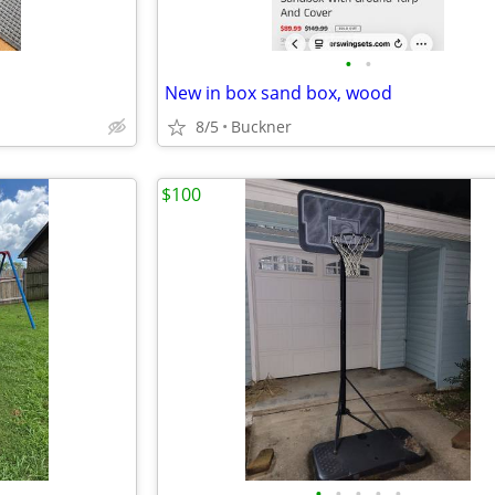
•
•
New in box sand box, wood
8/5
Buckner
$100
•
•
•
•
•