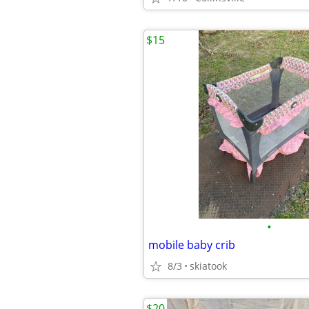
$15
•
mobile baby crib
8/3
skiatook
$20