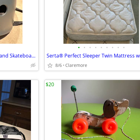
•
•
•
•
•
•
•
•
•
Triple Eight Dual Certified Bike and Skateboard Helmet/Youth
8/6
Claremore
$20