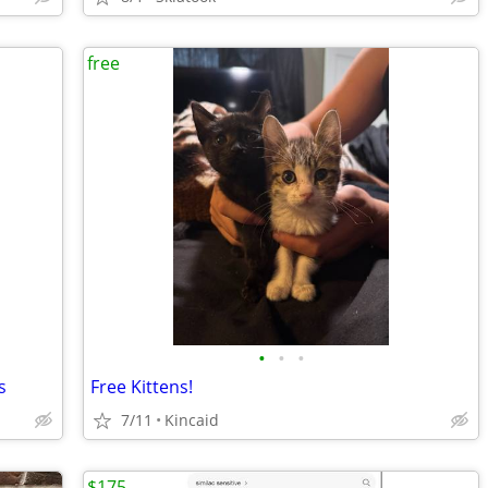
free
•
•
•
s
Free Kittens!
7/11
Kincaid
$175