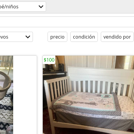
bé/niños
evos
precio
condición
vendido por
$100