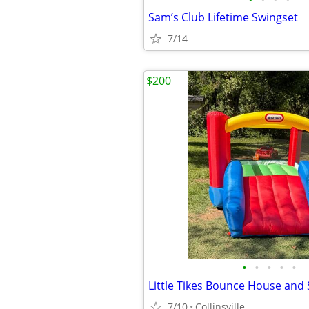
Sam’s Club Lifetime Swingset
7/14
$200
•
•
•
•
•
Little Tikes Bounce House and 
7/10
Collinsville