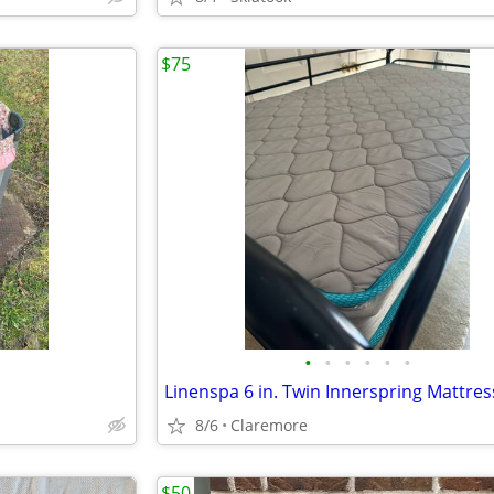
$75
•
•
•
•
•
•
Linenspa 6 in. Twin Innerspring Mattres
8/6
Claremore
$50