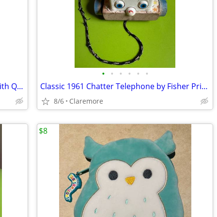
•
•
•
•
•
•
Serta® Perfect Sleeper Twin Mattress with Quilted Cover
Classic 1961 Chatter Telephone by Fisher Price toys (FP #747)
8/6
Claremore
$8