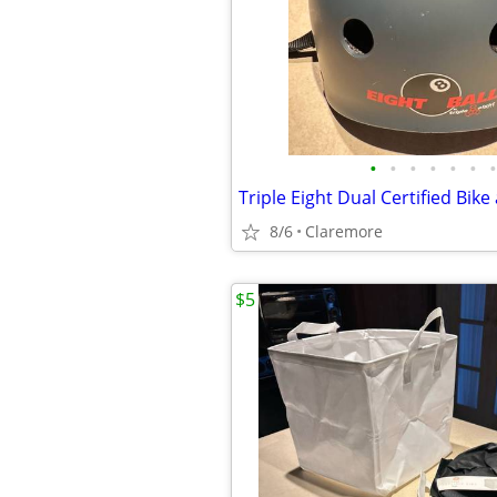
•
•
•
•
•
•
•
8/6
Claremore
$5