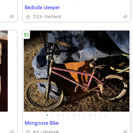
Bedside sleeper
7/23
Fairland
$5
•
•
•
•
•
•
•
•
•
•
•
•
Mongoose Bike
8/1
Skiatook