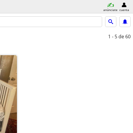
anúnciate
cuenta
1 - 5
de 60