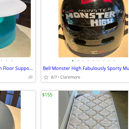
•
•
•
•
•
•
•
•
•
•
•
•
Little Tikes Infant Foam Cushion Floor Support Seat Chair w/Feed Tray
8/7
Claremore
$155