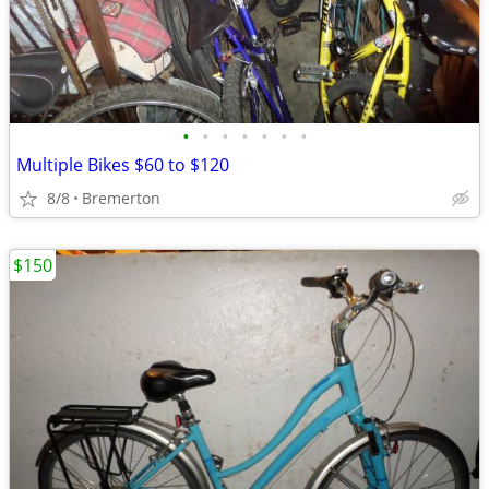
•
•
•
•
•
•
•
Multiple Bikes $60 to $120
8/8
Bremerton
$150