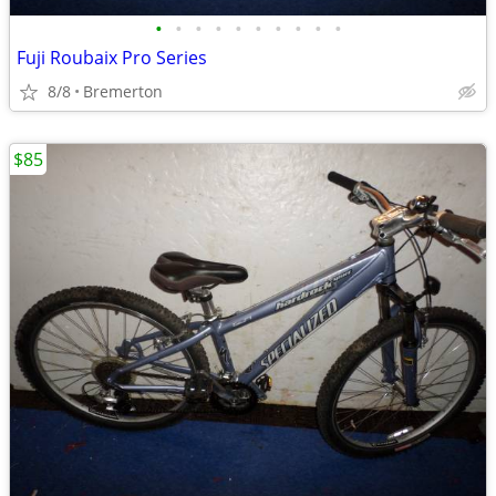
•
•
•
•
•
•
•
•
•
•
Fuji Roubaix Pro Series
8/8
Bremerton
$85