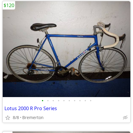
$120
•
•
•
•
•
•
•
•
•
•
Lotus 2000 R Pro Series
8/8
Bremerton