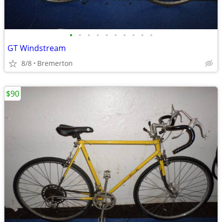
•
•
•
•
•
•
•
•
•
•
GT Windstream
8/8
Bremerton
$90