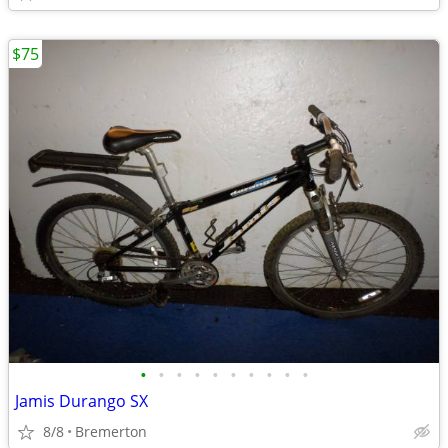
$75
•
•
•
•
•
•
•
•
•
•
Jamis Durango SX
8/8
Bremerton