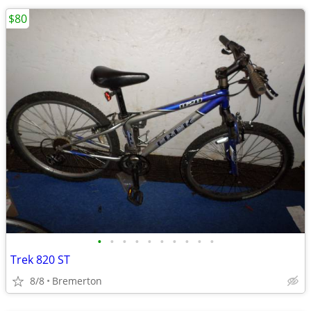
$80
•
•
•
•
•
•
•
•
•
•
Trek 820 ST
8/8
Bremerton