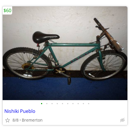
$60
•
•
•
•
•
•
•
•
•
•
Nishiki Pueblo
8/8
Bremerton