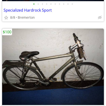
•
•
•
•
•
•
•
•
•
•
Specialized Hardrock Sport
8/8
Bremerton
$100