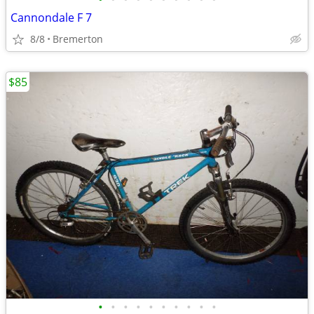
Cannondale F 7
8/8
Bremerton
$85
•
•
•
•
•
•
•
•
•
•