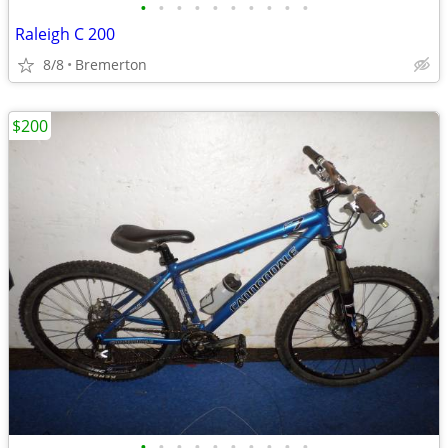
•
•
•
•
•
•
•
•
•
•
Raleigh C 200
8/8
Bremerton
$200
•
•
•
•
•
•
•
•
•
•