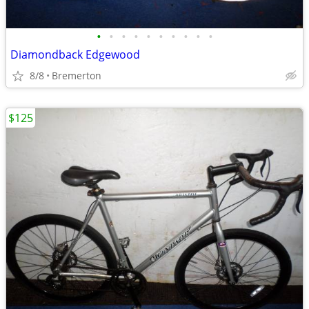
•
•
•
•
•
•
•
•
•
•
Diamondback Edgewood
8/8
Bremerton
$125