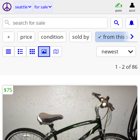
seattle
for sale
post
acct
+
price
condition
sold by
✓ from this seller
newest
1 - 2
of 86
$75