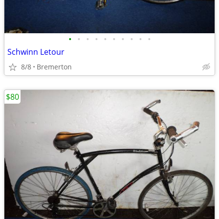
•
•
•
•
•
•
•
•
•
•
Schwinn Letour
8/8
Bremerton
$80