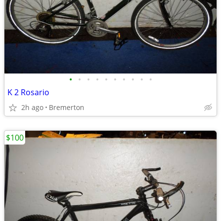
•
•
•
•
•
•
•
•
•
•
K 2 Rosario
2h ago
Bremerton
$100