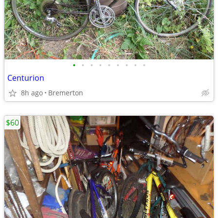
•
•
•
•
•
•
•
•
•
Centurion
8h ago
Bremerton
$60