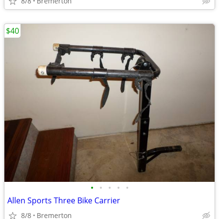
8/8
Bremerton
$40
•
•
•
•
•
Allen Sports Three Bike Carrier
8/8
Bremerton