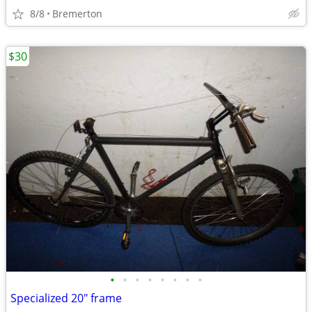
8/8
Bremerton
$30
•
•
•
•
•
•
•
•
Specialized 20" frame