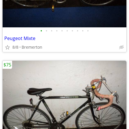
•
•
•
•
•
•
•
•
•
•
Peugeot Mixte
8/8
Bremerton
$75