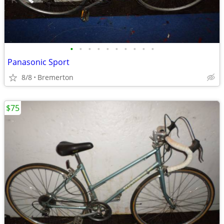
•
•
•
•
•
•
•
•
•
•
Panasonic Sport
8/8
Bremerton
$75