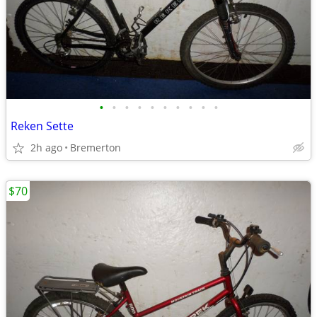
•
•
•
•
•
•
•
•
•
•
Reken Sette
2h ago
Bremerton
$70