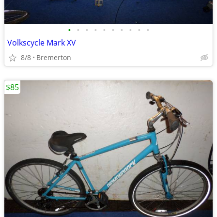
•
•
•
•
•
•
•
•
•
•
Volkscycle Mark XV
8/8
Bremerton
$85