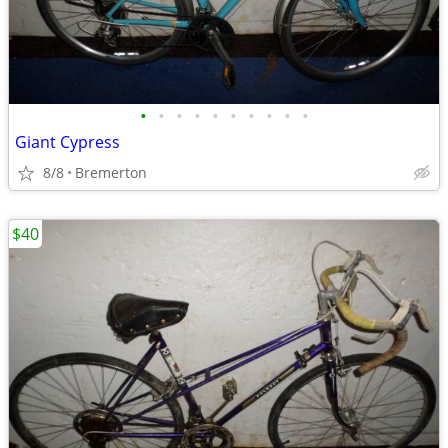
•
•
•
•
•
•
•
•
•
•
Giant Cypress
8/8
Bremerton
$40