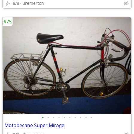
8/8
Bremerton
$75
•
•
•
•
•
•
•
•
•
•
Motobecane Super Mirage