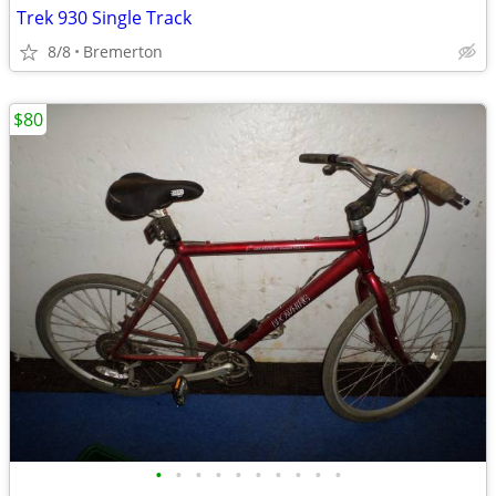
Trek 930 Single Track
8/8
Bremerton
$80
•
•
•
•
•
•
•
•
•
•