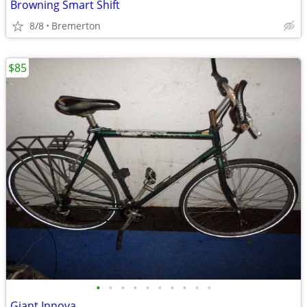
Browning Smart Shift
8/8
Bremerton
$85
•
•
•
•
•
•
•
•
•
•
Giant Innova