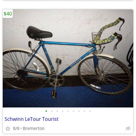
$40
•
•
•
•
•
•
•
•
•
Schwinn LeTour Tourist
8/8
Bremerton