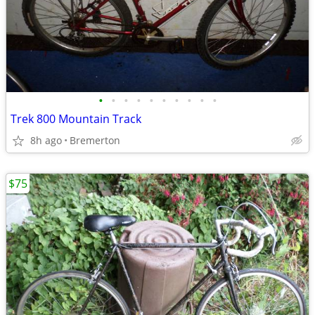
•
•
•
•
•
•
•
•
•
•
Trek 800 Mountain Track
8h ago
Bremerton
$75