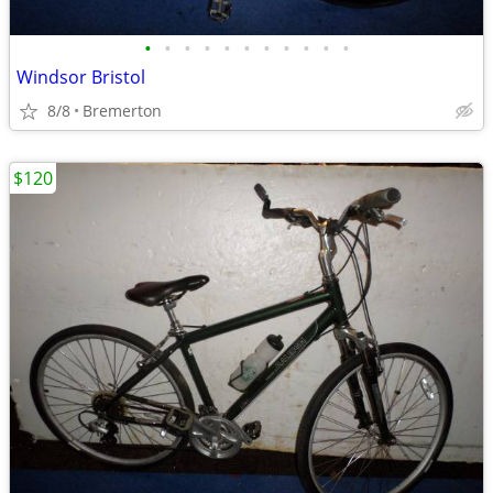
•
•
•
•
•
•
•
•
•
•
•
Windsor Bristol
8/8
Bremerton
$120