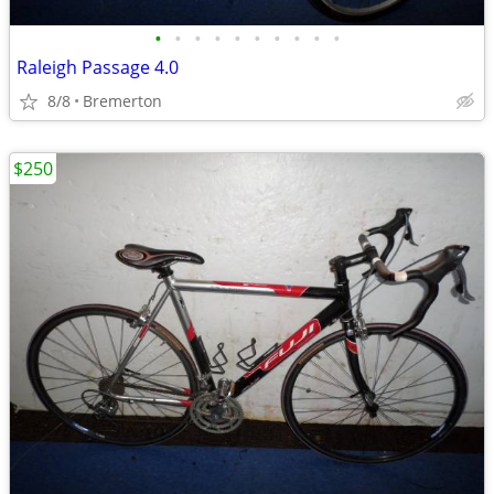
•
•
•
•
•
•
•
•
•
•
Raleigh Passage 4.0
8/8
Bremerton
$250