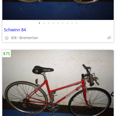
•
•
•
•
•
•
•
•
•
Schwinn 84
8/8
Bremerton
$75