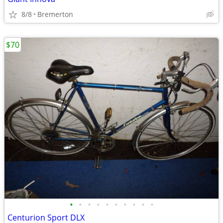
8/8
Bremerton
$70
•
•
•
•
•
•
•
•
•
•
Centurion Sport DLX