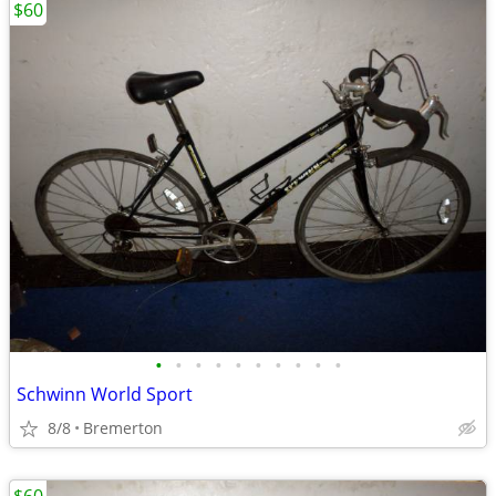
$60
•
•
•
•
•
•
•
•
•
•
Schwinn World Sport
8/8
Bremerton