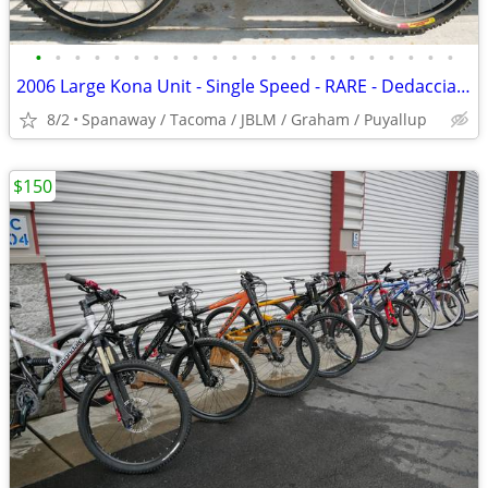
•
•
•
•
•
•
•
•
•
•
•
•
•
•
•
•
•
•
•
•
•
•
2006 Large Kona Unit - Single Speed - RARE - Dedacciai Chromoly Frame
8/2
Spanaway / Tacoma / JBLM / Graham / Puyallup
$150