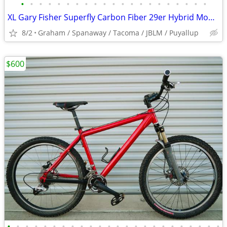
•
•
•
•
•
•
•
•
•
•
•
•
•
•
•
•
•
•
•
•
•
XL Gary Fisher Superfly Carbon Fiber 29er Hybrid Mountain Bike
8/2
Graham / Spanaway / Tacoma / JBLM / Puyallup
$600
•
•
•
•
•
•
•
•
•
•
•
•
•
•
•
•
•
•
•
•
•
•
•
•