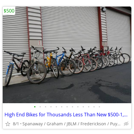
$500
•
•
•
•
•
•
•
•
•
•
•
•
•
High End Bikes for Thousands Less Than New $500-1,000
8/1
Spanaway / Graham / JBLM / Frederickson / Puyallup