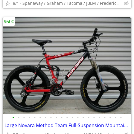
8/1
Spanaway / Graham / Tacoma / JBLM / Frederickson / Puyallup
$600
•
•
•
•
•
•
•
•
•
•
•
•
•
•
•
•
•
•
•
•
•
Large Novara Method Team Full-Suspension Mountain Bike - Bicycle