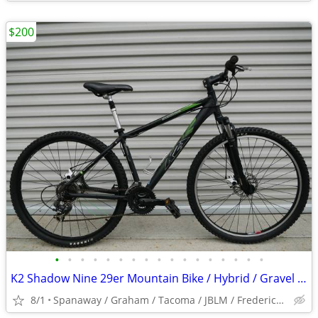
$200
•
•
•
•
•
•
•
•
•
•
•
•
•
•
•
•
•
K2 Shadow Nine 29er Mountain Bike / Hybrid / Gravel / Commuter / City
8/1
Spanaway / Graham / Tacoma / JBLM / Frederickson / Puyallup