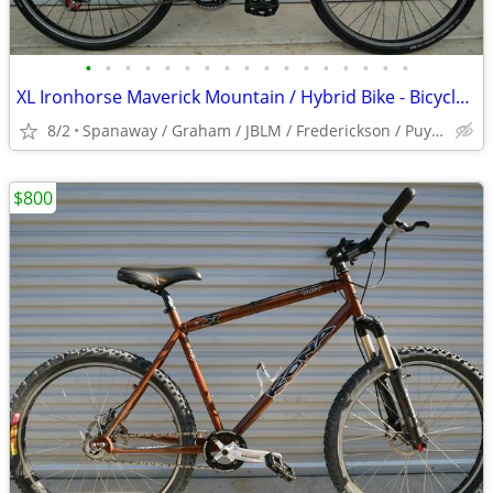
•
•
•
•
•
•
•
•
•
•
•
•
•
•
•
•
•
XL Ironhorse Maverick Mountain / Hybrid Bike - Bicycle - Commuter
8/2
Spanaway / Graham / JBLM / Frederickson / Puyallup
$800