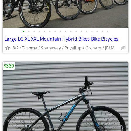
•
•
•
•
•
•
•
•
•
•
•
•
•
•
•
•
•
Large LG XL XXL Mountain Hybrid Bikes Bike Bicycles
8/2
Tacoma / Spanaway / Puyallup / Graham / JBLM
$380