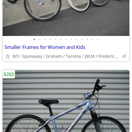
•
•
•
•
•
•
•
•
•
•
•
•
•
Smaller Frames for Women and Kids
8/3
Spanaway / Graham / Tacoma / JBLM / Frederickson / Puyallup
$260