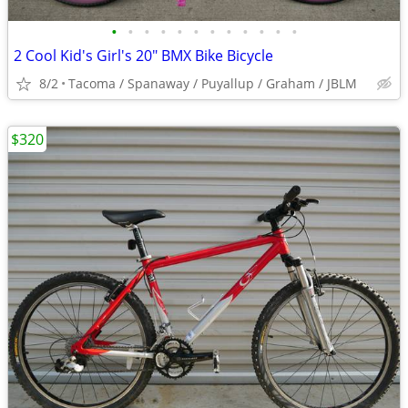
•
•
•
•
•
•
•
•
•
•
•
•
2 Cool Kid's Girl's 20" BMX Bike Bicycle
8/2
Tacoma / Spanaway / Puyallup / Graham / JBLM
$320