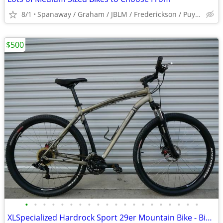
8/1
Spanaway / Graham / JBLM / Frederickson / Puyallup
$500
•
•
•
•
•
•
•
•
•
•
•
•
•
•
•
•
•
•
•
•
XLSpecialized Hardrock Sport 29er Mountain Bike - Bicycle