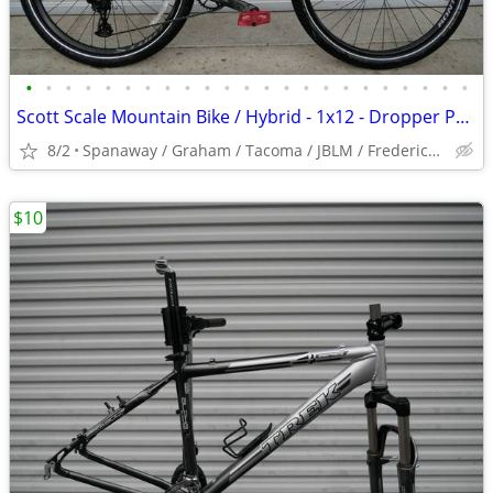
•
•
•
•
•
•
•
•
•
•
•
•
•
•
•
•
•
•
•
•
•
•
•
Scott Scale Mountain Bike / Hybrid - 1x12 - Dropper Post
8/2
Spanaway / Graham / Tacoma / JBLM / Frederickson / Puyallup
$10