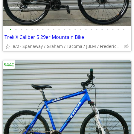
•
•
•
•
•
•
•
•
•
•
•
•
•
•
•
•
•
•
•
•
•
•
Trek X Caliber 5 29er Mountain Bike
8/2
Spanaway / Graham / Tacoma / JBLM / Frederickson / Puyallup
$440