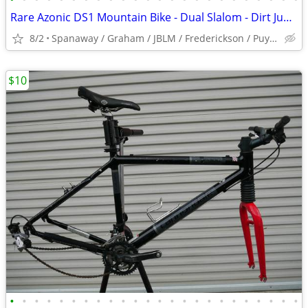
Rare Azonic DS1 Mountain Bike - Dual Slalom - Dirt Jump - Downhill
8/2
Spanaway / Graham / JBLM / Frederickson / Puyallup
$10
•
•
•
•
•
•
•
•
•
•
•
•
•
•
•
•
•
•
•
•
•
•
•
•