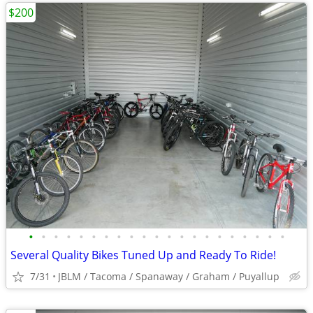
$200
•
•
•
•
•
•
•
•
•
•
•
•
•
•
•
•
•
•
•
•
•
Several Quality Bikes Tuned Up and Ready To Ride!
7/31
JBLM / Tacoma / Spanaway / Graham / Puyallup