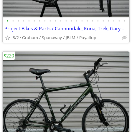
•
•
•
•
•
•
•
•
•
•
•
•
•
•
•
•
•
•
•
•
•
•
•
Project Bikes & Parts / Cannondale, Kona, Trek, Gary Fisher
8/2
Graham / Spanaway / JBLM / Puyallup
$220