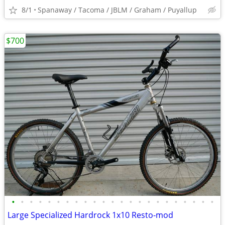
8/1
Spanaway / Tacoma / JBLM / Graham / Puyallup
$700
•
•
•
•
•
•
•
•
•
•
•
•
•
•
•
•
•
•
•
•
•
•
•
Large Specialized Hardrock 1x10 Resto-mod