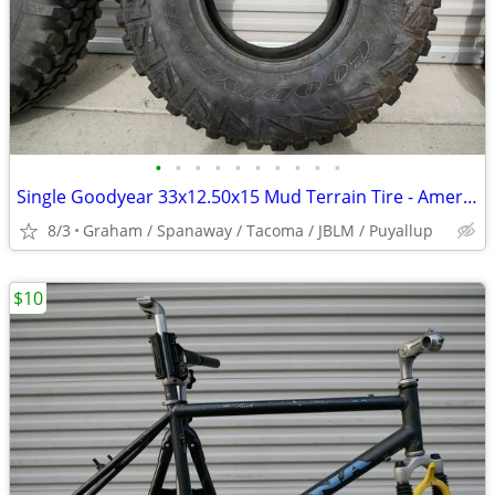
•
•
•
•
•
•
•
•
•
•
Single Goodyear 33x12.50x15 Mud Terrain Tire - American Racing Rim
8/3
Graham / Spanaway / Tacoma / JBLM / Puyallup
$10