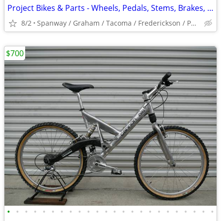
Project Bikes & Parts - Wheels, Pedals, Stems, Brakes, Handlebars
8/2
Spanway / Graham / Tacoma / Frederickson / Puyallup / JBLM
$700
•
•
•
•
•
•
•
•
•
•
•
•
•
•
•
•
•
•
•
•
•
•
•
•