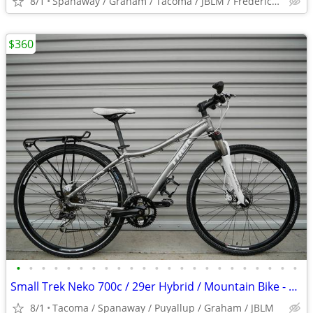
8/1
Spanaway / Graham / Tacoma / JBLM / Frederickson / Puyallup
$360
•
•
•
•
•
•
•
•
•
•
•
•
•
•
•
•
•
•
•
•
•
•
•
Small Trek Neko 700c / 29er Hybrid / Mountain Bike - Bicycle - Women's
8/1
Tacoma / Spanaway / Puyallup / Graham / JBLM