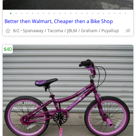
•
•
•
•
•
•
•
•
•
•
•
•
•
•
•
•
•
•
•
•
•
•
Better then Walmart, Cheaper then a Bike Shop
8/2
Spanaway / Tacoma / JBLM / Graham / Puyallup
$40