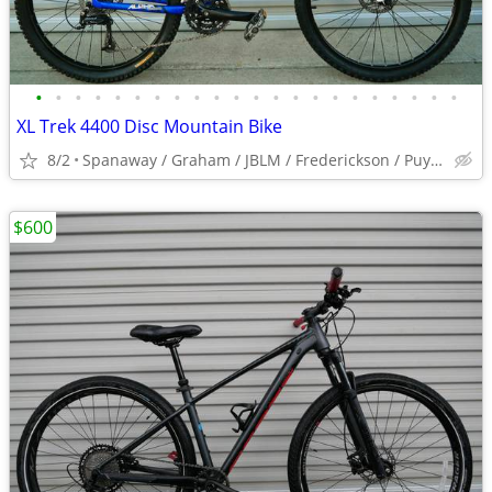
•
•
•
•
•
•
•
•
•
•
•
•
•
•
•
•
•
•
•
•
•
•
XL Trek 4400 Disc Mountain Bike
8/2
Spanaway / Graham / JBLM / Frederickson / Puyallup
$600