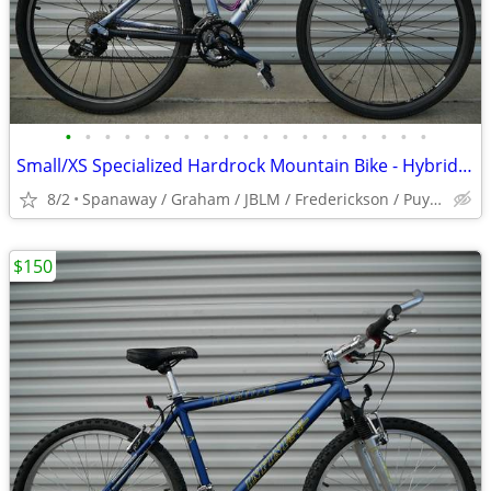
•
•
•
•
•
•
•
•
•
•
•
•
•
•
•
•
•
•
•
Small/XS Specialized Hardrock Mountain Bike - Hybrid - Bicycle
8/2
Spanaway / Graham / JBLM / Frederickson / Puyallup
$150