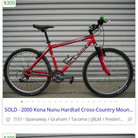
$300
•
•
•
•
•
•
•
•
•
•
•
•
•
•
•
•
•
•
SOLD - 2000 Kona Nunu Hardtail Cross-Country Mountain Bike / Bicycle
7/31
Spanaway / Graham / Tacoma / JBLM / Frederickson / Puyallup