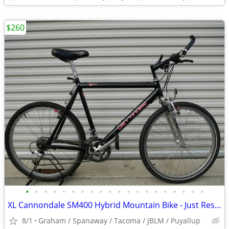
$260
•
•
•
•
•
•
•
•
•
•
•
•
•
•
•
•
•
•
•
•
XL Cannondale SM400 Hybrid Mountain Bike - Just Restored
8/1
Graham / Spanaway / Tacoma / JBLM / Puyallup