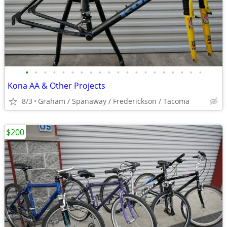
•
•
•
•
•
•
•
•
•
•
•
•
•
•
•
•
•
•
•
•
Kona AA & Other Projects
8/3
Graham / Spanaway / Frederickson / Tacoma
$200