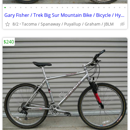
•
•
•
•
•
•
•
•
•
•
•
•
•
•
•
•
•
•
•
•
•
•
•
•
Gary Fisher / Trek Big Sur Mountain Bike / Bicycle / Hybrid
8/2
Tacoma / Spanaway / Puyallup / Graham / JBLM
$240