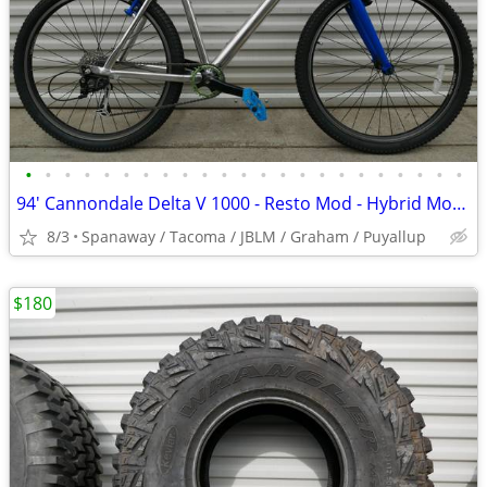
•
•
•
•
•
•
•
•
•
•
•
•
•
•
•
•
•
•
•
•
•
•
•
94' Cannondale Delta V 1000 - Resto Mod - Hybrid Mountain Bike
8/3
Spanaway / Tacoma / JBLM / Graham / Puyallup
$180