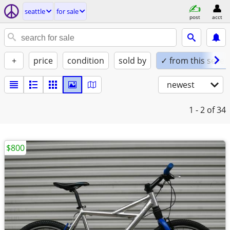
seattle
for sale
post
acct
+
price
condition
sold by
✓ from this seller
newest
1 - 2
of 34
$800