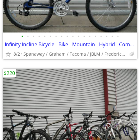
•
•
•
•
•
•
•
•
•
•
•
•
•
•
•
•
•
•
Infinity Incline Bicycle - Bike - Mountain - Hybrid - Commuter
8/2
Spanaway / Graham / Tacoma / JBLM / Frederickson / Puyallup
$220