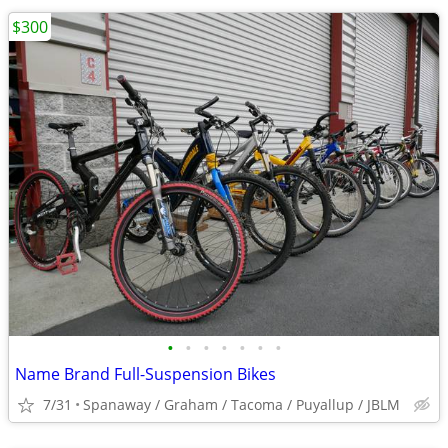
$300
•
•
•
•
•
•
•
Name Brand Full-Suspension Bikes
7/31
Spanaway / Graham / Tacoma / Puyallup / JBLM