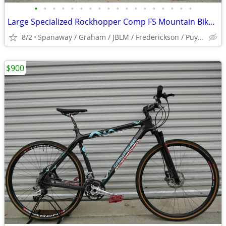
•
•
•
•
•
•
•
•
•
•
•
•
•
•
•
•
•
•
Large Specialized Rockhopper Comp FS Mountain Bike - Bicycle - Hybrid
8/2
Spanaway / Graham / JBLM / Frederickson / Puyallup
$900