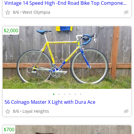
Vintage 14 Speed High -End Road Bike Top Components
8/6
West Olympia
$2,000
•
•
•
•
•
•
56 Colnago Master X Light with Dura Ace
8/6
Loyal Heights
$700