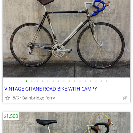
•
•
•
•
•
•
•
•
•
•
•
•
•
•
•
•
VINTAGE GITANE ROAD BIKE WITH CAMPY
8/6
Bainbridge ferry
$1,500