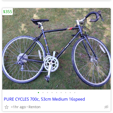
$355
•
•
•
•
•
•
•
•
•
PURE CYCLES 700c, 53cm Medium 16speed
<1hr ago
Renton