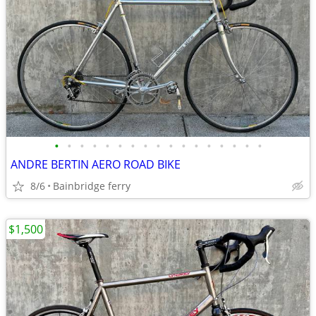
•
•
•
•
•
•
•
•
•
•
•
•
•
•
•
•
•
ANDRE BERTIN AERO ROAD BIKE
8/6
Bainbridge ferry
$1,500