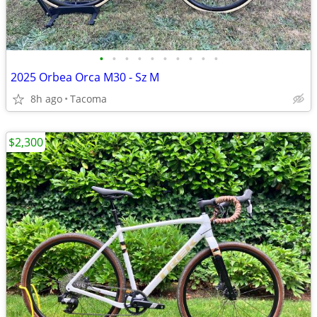
•
•
•
•
•
•
•
•
•
•
2025 Orbea Orca M30 - Sz M
8h ago
Tacoma
$2,300