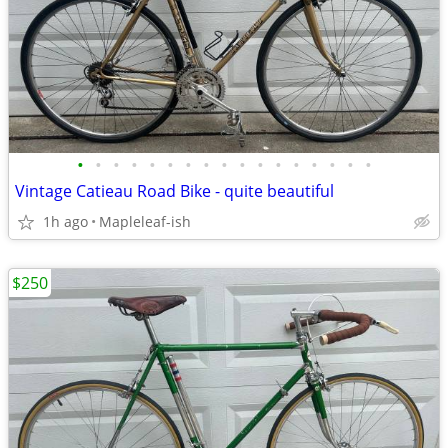
•
•
•
•
•
•
•
•
•
•
•
•
•
•
•
•
•
Vintage Catieau Road Bike - quite beautiful
1h ago
Mapleleaf-ish
$250