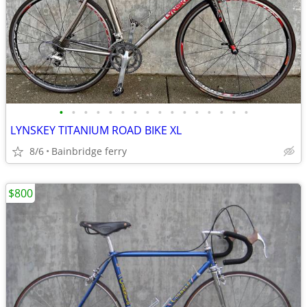
•
•
•
•
•
•
•
•
•
•
•
•
•
•
•
•
LYNSKEY TITANIUM ROAD BIKE XL
8/6
Bainbridge ferry
$800