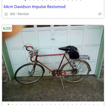
•
•
•
•
•
•
•
•
•
•
•
•
•
•
64cm Davidson Impulse Restomod
8/6
Renton
$200
•
•
•
•
•
•
•
•
•
•
•
•
•
•
•
•
•
•
•
•
•
•