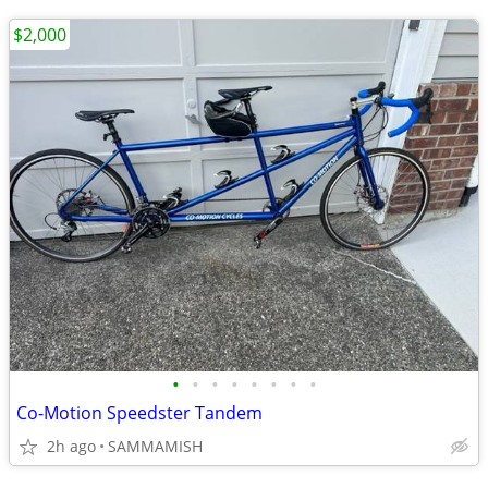
$2,000
•
•
•
•
•
•
•
•
Co-Motion Speedster Tandem
2h ago
SAMMAMISH