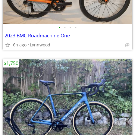
•
•
•
•
2023 BMC Roadmachine One
6h ago
Lynnwood
$1,750