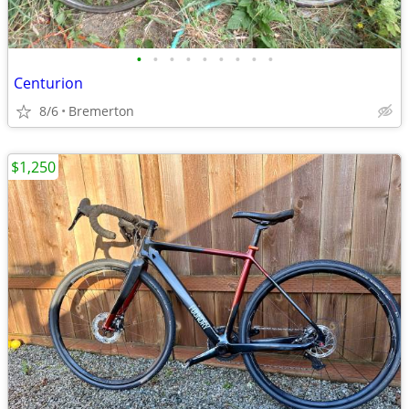
•
•
•
•
•
•
•
•
•
Centurion
8/6
Bremerton
$1,250