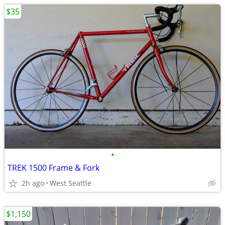
$35
•
TREK 1500 Frame & Fork
2h ago
West Seattle
$1,150