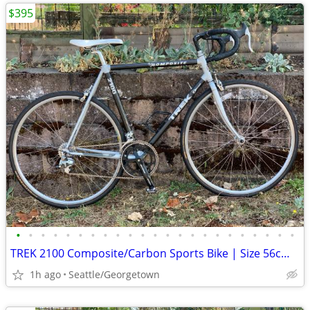
$395
•
•
•
•
•
•
•
•
•
•
•
•
•
•
•
•
•
•
•
•
•
•
•
TREK 2100 Composite/Carbon Sports Bike | Size 56cm | Made in USA*
1h ago
Seattle/Georgetown