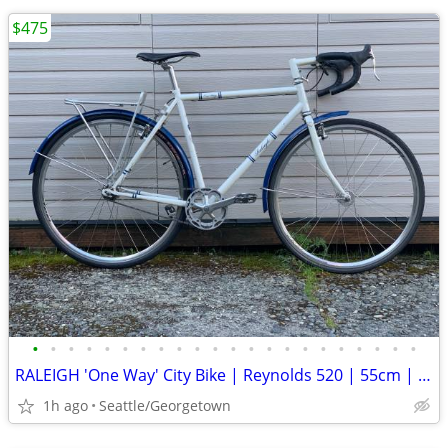
$475
•
•
•
•
•
•
•
•
•
•
•
•
•
•
•
•
•
•
•
•
•
•
RALEIGH 'One Way' City Bike | Reynolds 520 | 55cm | 5'9"- 6' +
1h ago
Seattle/Georgetown