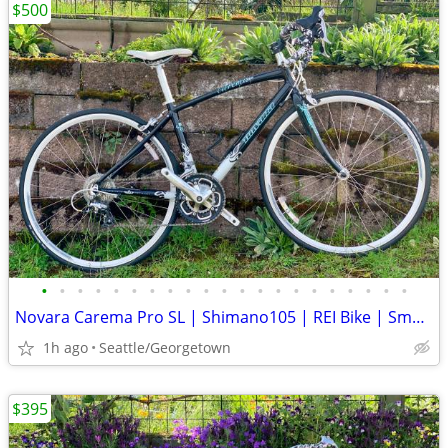
$500
•
•
•
•
•
•
•
•
•
•
•
•
•
•
•
•
•
•
•
•
•
Novara Carema Pro SL | Shimano105 | REI Bike | Small 43cm/ 5'3"-5'6"
1h ago
Seattle/Georgetown
$395