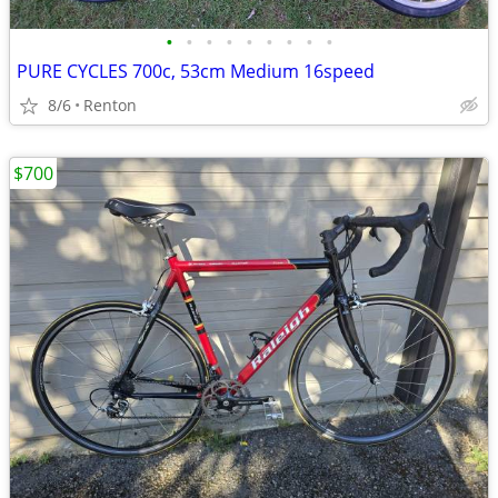
•
•
•
•
•
•
•
•
•
PURE CYCLES 700c, 53cm Medium 16speed
8/6
Renton
$700