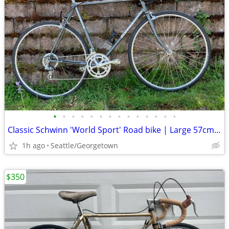
•
•
•
•
•
•
•
•
•
•
•
•
•
•
Classic Schwinn 'World Sport' Road bike | Large 57cm | 5'9"- 6' +
1h ago
Seattle/Georgetown
$350