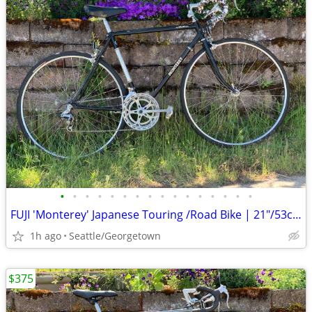
•
•
•
•
•
•
•
•
•
•
•
•
•
•
•
•
FUJI 'Monterey' Japanese Touring /Road Bike | 21"/53cm | 5'9" +
1h ago
Seattle/Georgetown
$375