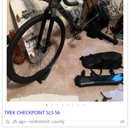
•
•
•
•
•
•
•
•
TREK CHECKPOINT SL5 56
2h ago
snohomish county