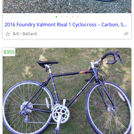
•
•
•
•
•
2016 Foundry Valmont Rival 1 Cyclocross – Carbon, SRAM Rival 1, Disc –
8/6
Ballard
$355