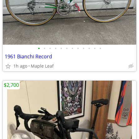
•
•
•
•
•
•
•
•
•
•
•
•
1961 Bianchi Record
1h ago
Maple Leaf
$2,700