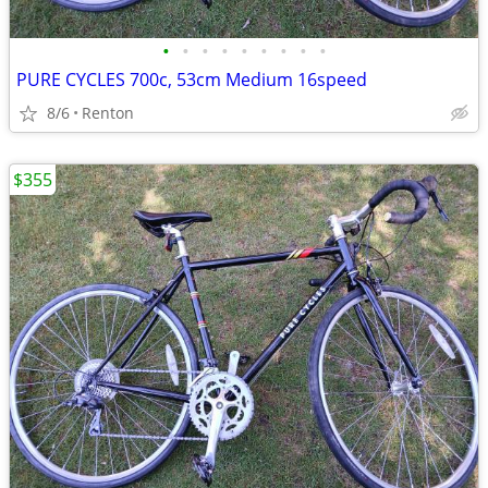
•
•
•
•
•
•
•
•
•
PURE CYCLES 700c, 53cm Medium 16speed
8/6
Renton
$355