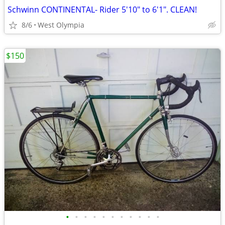
Schwinn CONTINENTAL- Rider 5'10" to 6'1". CLEAN!
8/6
West Olympia
$150
•
•
•
•
•
•
•
•
•
•
•