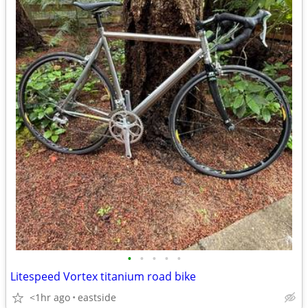
•
•
•
•
•
Litespeed Vortex titanium road bike
<1hr ago
eastside