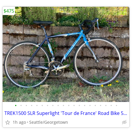
$475
•
•
•
•
•
•
•
•
•
•
•
•
•
•
•
•
•
•
•
•
TREK1500 SLR Superlight 'Tour de France' Road Bike 51cm ~ 5'3"-5'6" +
1h ago
Seattle/Georgetown