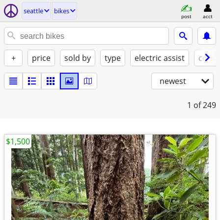
seattle
bikes
post
acct
+
price
sold by
type
electric assist
condi
newest
1
of 249
$1,500