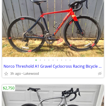
•
•
•
•
•
•
•
•
•
Norco Threshold A1 Gravel Cyclocross Racing Bicycle 50.5 CM
3h ago
Lakewood
$2,750