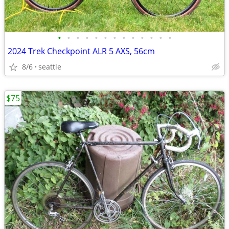
•
•
•
•
•
•
•
•
•
•
•
•
•
2024 Trek Checkpoint ALR 5 AXS, 56cm
8/6
seattle
$75