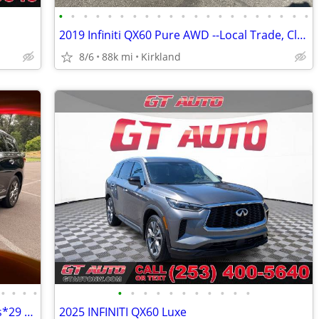
•
•
•
•
•
•
•
•
•
•
•
•
•
•
•
•
•
•
•
•
•
2019 Infiniti QX60 Pure AWD --Local Trade, Clean title, Loaded--
8/6
88k mi
Kirkland
•
•
•
•
•
•
•
•
•
•
•
•
•
•
•
2015 INFINITI QX60 AWD *3rd-Row Seats*29 Service Records*
2025 INFINITI QX60 Luxe