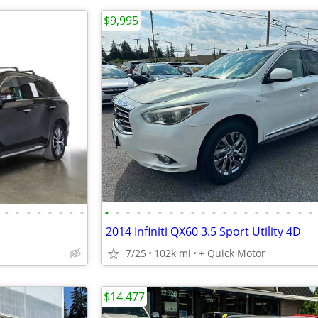
$9,995
•
•
•
•
•
•
•
•
•
•
•
•
•
•
•
•
•
•
•
•
•
•
•
•
•
•
•
•
2014 Infiniti QX60 3.5 Sport Utility 4D
7/25
102k mi
+ Quick Motor
$14,477