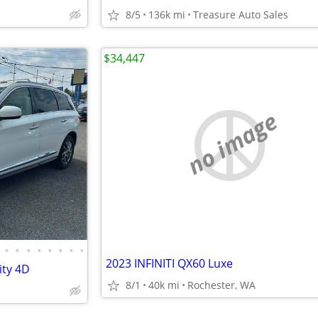
8/5
136k mi
Treasure Auto Sales
$34,447
no image
•
•
•
•
•
•
•
•
2023 INFINITI QX60 Luxe
ity 4D
8/1
40k mi
Rochester, WA