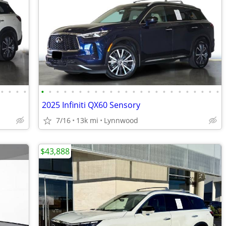
•
•
•
•
•
•
•
•
•
•
•
•
•
•
•
•
•
•
•
•
•
•
•
•
•
•
•
•
2025 Infiniti QX60 Sensory
7/16
13k mi
Lynnwood
$43,888