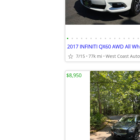
•
•
•
•
•
•
•
•
•
•
•
•
•
•
•
•
7/15
77k mi
West Coast Auto
$8,950