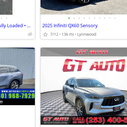
•
•
•
•
•
•
•
•
•
•
•
•
Infiniti JX35 (QX60) AWD SUV- Fully Loaded • One Owner • Low Miles •
2025 Infiniti QX60 Sensory
7/12
13k mi
Lynnwood