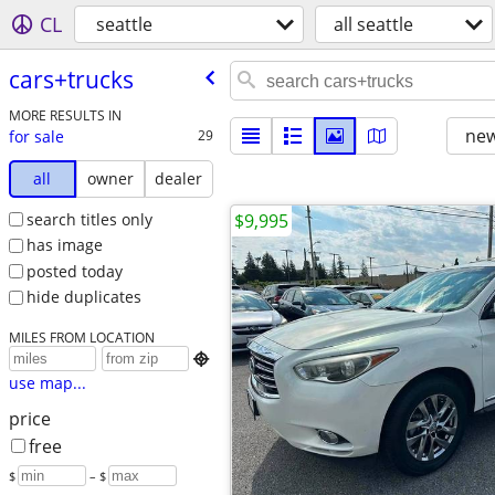
CL
seattle
all seattle
cars+trucks
MORE RESULTS IN
new
for sale
29
all
owner
dealer
search titles only
$9,995
has image
posted today
hide duplicates
MILES FROM LOCATION

use map...
price
free
$
– $