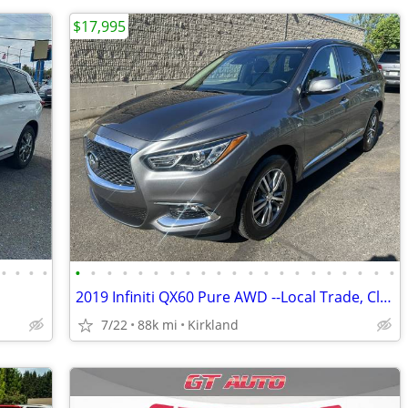
$17,995
•
•
•
•
•
•
•
•
•
•
•
•
•
•
•
•
•
•
•
•
•
•
•
•
•
2019 Infiniti QX60 Pure AWD --Local Trade, Clean title, Loaded--
7/22
88k mi
Kirkland