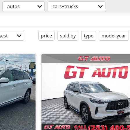
autos
cars+trucks
est
price
sold by
type
model year