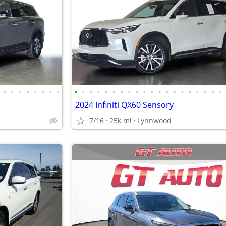
•
•
•
•
•
•
•
•
•
•
•
•
•
•
•
•
•
•
•
•
•
•
•
•
•
•
•
•
2024 Infiniti QX60 Sensory
7/16
25k mi
Lynnwood