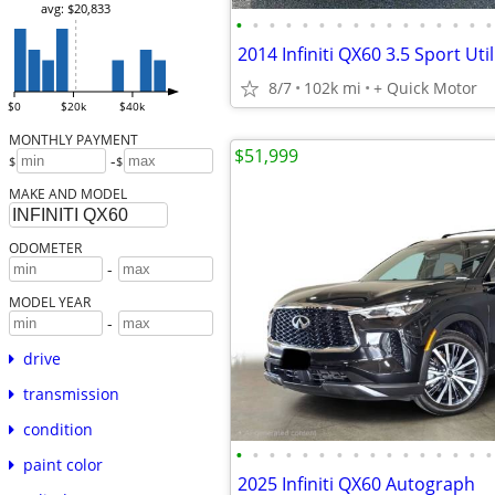
avg: $20,833
•
•
•
•
•
•
•
•
•
•
•
•
•
•
•
•
2014 Infiniti QX60 3.5 Sport Util
8/7
102k mi
+ Quick Motor
$0
$20k
$40k
MONTHLY PAYMENT
$51,999
-
$
$
MAKE AND MODEL
ODOMETER
-
MODEL YEAR
-
drive
transmission
condition
•
•
•
•
•
•
•
•
•
•
•
•
•
•
•
•
paint color
2025 Infiniti QX60 Autograph