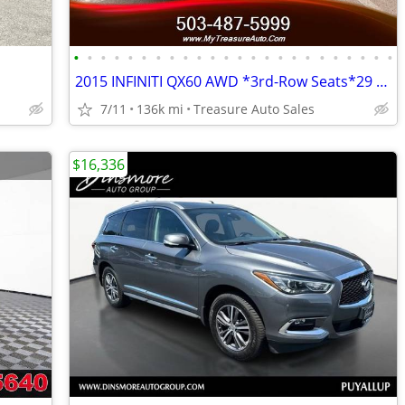
•
•
•
•
•
•
•
•
•
•
•
•
•
•
•
•
•
•
•
•
•
•
•
•
2015 INFINITI QX60 AWD *3rd-Row Seats*29 Service Records*
7/11
136k mi
Treasure Auto Sales
$16,336