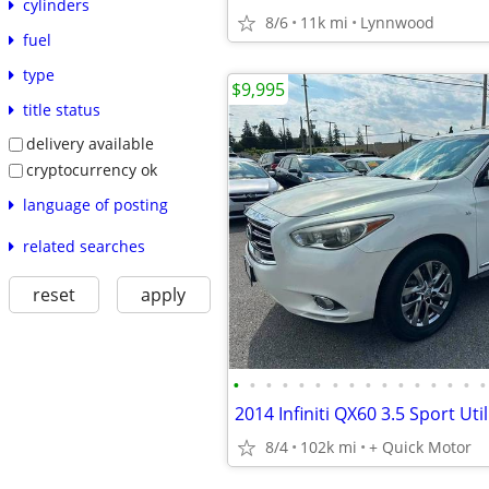
cylinders
8/6
11k mi
Lynnwood
fuel
type
$9,995
title status
delivery available
cryptocurrency ok
language of posting
related searches
reset
apply
•
•
•
•
•
•
•
•
•
•
•
•
•
•
•
•
2014 Infiniti QX60 3.5 Sport Util
8/4
102k mi
+ Quick Motor