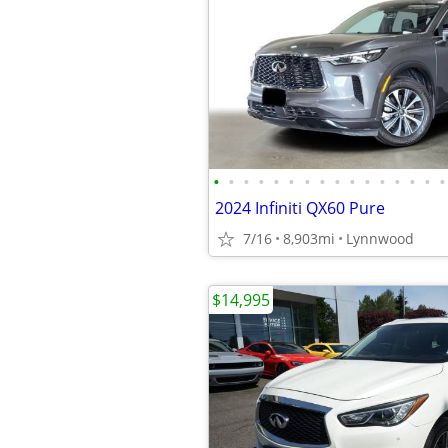
•
•
•
•
•
•
•
•
•
•
•
•
•
•
•
•
2024 Infiniti QX60 Pure
7/16
8,903mi
Lynnwood
$14,995