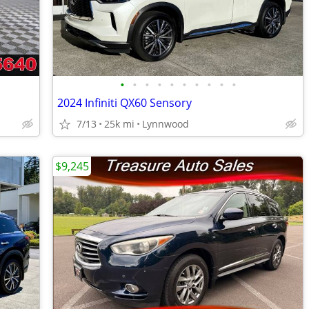
•
•
•
•
•
•
•
•
•
•
2024 Infiniti QX60 Sensory
7/13
25k mi
Lynnwood
$9,245