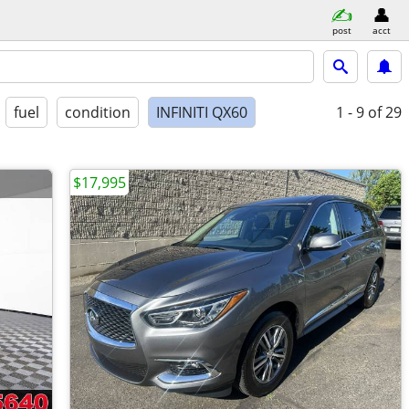
post
acct
fuel
condition
INFINITI QX60
1 - 9
of 29
$17,995