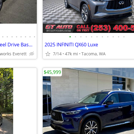
•
•
•
•
•
•
•
•
•
•
•
•
•
•
•
•
•
•
•
2017 INFINITI QX60 AWD All Wheel Drive Base Suv
2025 INFINITI QX60 Luxe
works Everett
7/14
47k mi
Tacoma, WA
$45,999