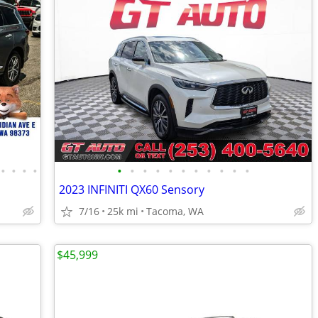
•
•
•
•
•
•
•
•
•
•
•
•
•
•
•
2023 INFINITI QX60 Sensory
7/16
25k mi
Tacoma, WA
$45,999