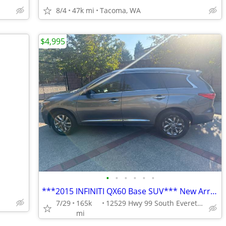
8/4
47k mi
Tacoma, WA
$4,995
•
•
•
•
•
•
***2015 INFINITI QX60 Base SUV*** New Arrival
7/29
165k
12529 Hwy 99 South Everett WA
mi