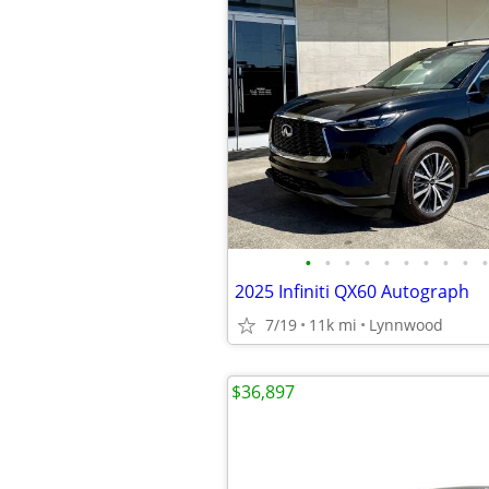
•
•
•
•
•
•
•
•
•
•
2025 Infiniti QX60 Autograph
7/19
11k mi
Lynnwood
$36,897