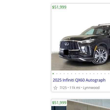
$51,999
•
•
•
•
•
•
•
•
•
•
•
•
•
•
•
•
2025 Infiniti QX60 Autograph
7/25
11k mi
Lynnwood
$51,999