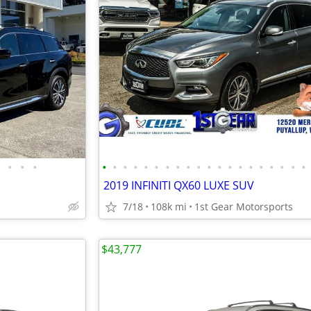
•
•
•
•
•
•
•
•
•
•
•
•
•
•
•
•
•
•
•
•
•
•
•
2019 INFINITI QX60 LUXE SUV
7/18
108k mi
1st Gear Motorsports
$43,777