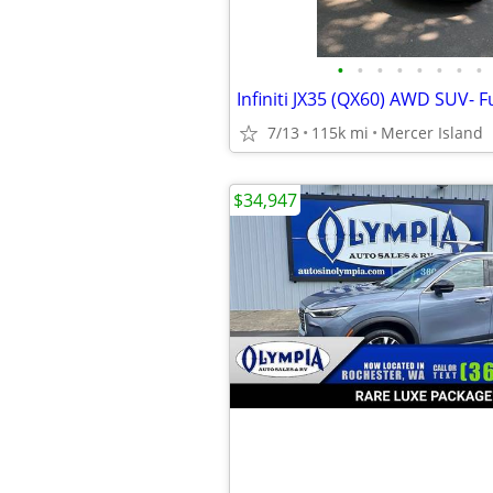
•
•
•
•
•
•
•
•
7/13
115k mi
Mercer Island
$34,947