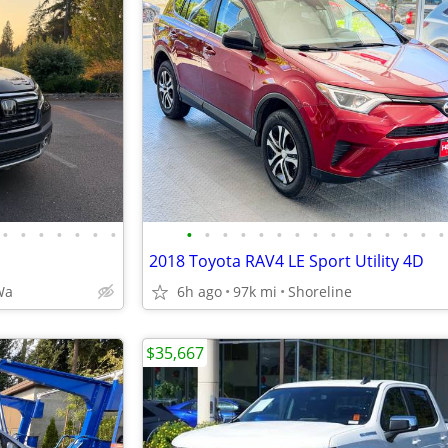
•
•
•
•
•
•
•
•
•
•
•
•
•
•
•
•
•
•
•
•
•
•
2018 Toyota RAV4 LE Sport Utility 4D
Wa
6h ago
97k mi
Shoreline
$35,667