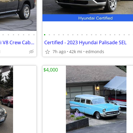
•
•
•
•
•
•
•
•
•
•
•
•
•
•
•
•
•
•
•
•
•
•
•
•
•
•
2018 Ram 1500 Sport 5.7L Hemi V8 Crew Cab 4x4
Certified - 2023 Hyundai Palisade SEL
M
7h ago
42k mi
edmonds
$4,000