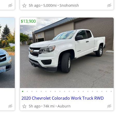
5h ago
5,000mi
Snohomish
$13,900
•
•
•
•
•
•
•
•
•
•
•
•
•
•
•
•
•
•
•
•
2020 Chevrolet Colorado Work Truck RWD
5h ago
74k mi
Auburn