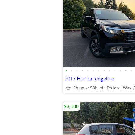
•
•
•
•
•
•
•
•
•
•
•
•
•
2017 Honda Ridgeline
6h ago
58k mi
Federal Way 
$3,000