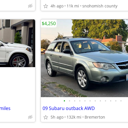
4h ago
11k mi
snohomish county
$4,250
•
•
•
•
•
•
•
•
•
•
•
•
miles
09 Subaru outback AWD
5h ago
132k mi
Bremerton