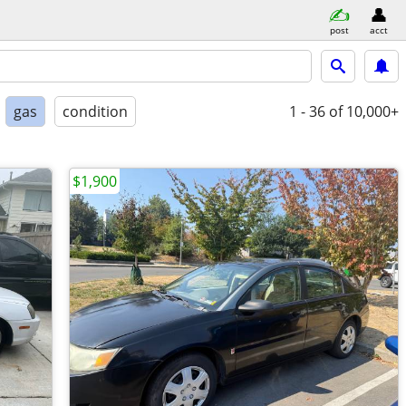
post
acct
gas
condition
1 - 36
of 10,000+
$1,900