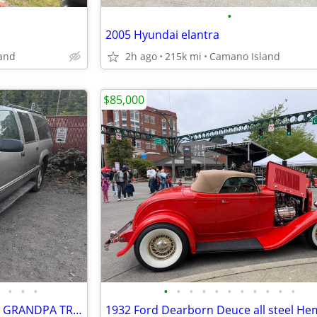
•
2005 Hyundai elantra
and
2h ago
215k mi
Camano Island
$85,000
•
•
•
•
•
•
•
•
•
•
•
•
•
•
1999 GMC suburbun 5.7 vortec GRANDPA TRUCK 4x4