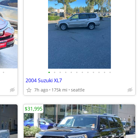
•
•
•
•
•
•
•
•
•
•
•
•
•
2004 Suzuki XL7
7h ago
175k mi
seattle
$31,995