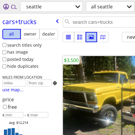
CL
seattle
all seattle
cars+trucks
all
owner
dealer
new
search titles only
has image
posted today
$3,500
hide duplicates
MILES FROM LOCATION

use map...
price
free
$
– $
avg: $12,214