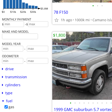
•
•
•
$5.8M
78 F150
$0
$10k
$20k
$30k
MONTHLY PAYMENT
1h ago
1000k mi
Camano Isl
-
$
$
MAKE AND MODEL
$1,800
MODEL YEAR
-
ODOMETER
-
drive
transmission
cylinders
type
fuel
•
•
•
•
•
•
•
•
•
•
gas