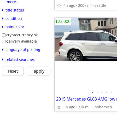
more...
4h ago
200k mi
seattle
title status
condition
$23,000
paint color
cryptocurrency ok
delivery available
language of posting
related searches
reset
apply
•
•
•
•
•
2015 Mercedes GL63 AMG low 
5h ago
72k mi
Snohomish