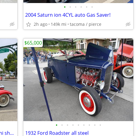
•
•
•
•
•
•
2004 Saturn ion 4CYL auto Gas Saver!
2h ago
149k mi
tacoma / pierce
$65,000
•
•
•
•
•
•
•
•
•
1932 Ford Dearborn Deuce all steel Hemi show car
1932 Ford Roadster all steel