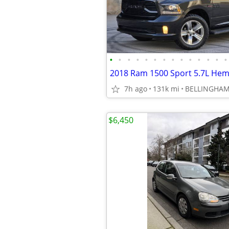
•
•
•
•
•
•
•
•
•
•
•
•
•
•
7h ago
131k mi
BELLINGHA
$6,450