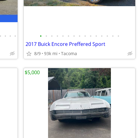
•
•
•
•
•
•
•
•
•
•
•
•
•
•
•
•
•
•
•
2017 Buick Encore Preffered Sport
8/9
93k mi
Tacoma
$5,000