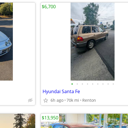
$6,700
•
•
•
•
•
•
•
•
•
Hyundai Santa Fe
6h ago
70k mi
Renton
$13,950