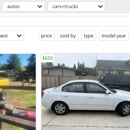
autos
cars+trucks
est
price
sold by
type
model year
$650