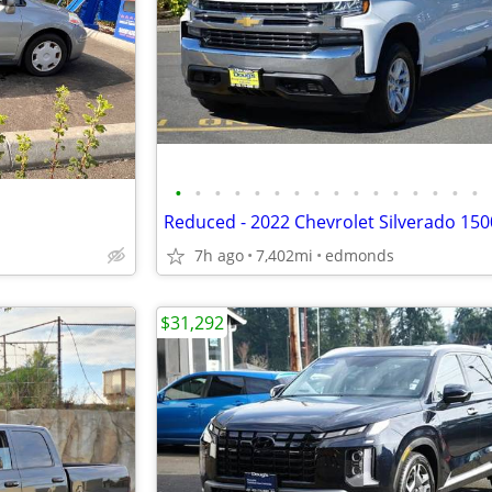
•
•
•
•
•
•
•
•
•
•
•
•
•
•
•
•
7h ago
7,402mi
edmonds
$31,292