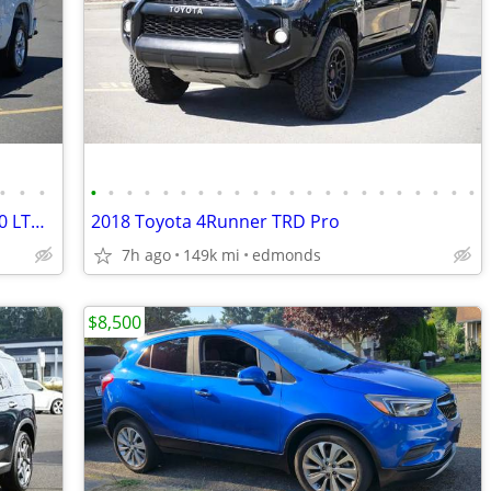
•
•
•
•
•
•
•
•
•
•
•
•
•
•
•
•
•
•
•
•
•
•
•
•
•
Reduced - 2022 Chevrolet Silverado 1500 LTD LT
2018 Toyota 4Runner TRD Pro
7h ago
149k mi
edmonds
$8,500