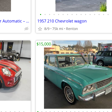
•
•
•
•
•
•
•
•
•
•
•
•
•
•
•
•
2008 Volkswagen Rabbit 2-Door Automatic – 111k Miles – Clean Title
1957 210 Chevrolet wagon
8/9
75k mi
Renton
$15,000
•
•
•
•
•
•
•
•
•
•
•
•
•
•
•
•
•
•
•
•
•
•
•
•