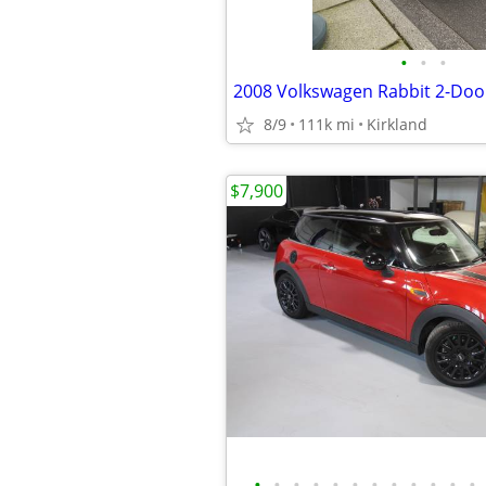
•
•
•
8/9
111k mi
Kirkland
$7,900
•
•
•
•
•
•
•
•
•
•
•
•