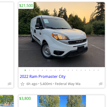
$21,500
•
•
•
•
•
•
•
•
•
•
•
•
•
•
•
•
•
•
2022 Ram Promaster City
6h ago
5,400mi
Federal Way Wa
$3,800