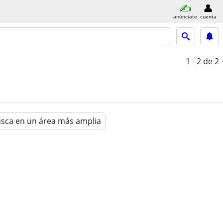
anúnciate
cuenta
1 - 2
de 2
sca en un área más amplia