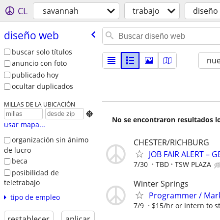
CL
savannah
trabajo
diseño
diseño web
buscar solo títulos
nu
anuncio con foto
publicado hoy
ocultar duplicados
MILLAS DE LA UBICACIÓN

No se encontraron resultados lo
usar mapa...
organización sin ánimo
CHESTER/RICHBURG
de lucro
JOB FAIR ALERT – 
beca
7/30
TBD
TSW PLAZA
posibilidad de
teletrabajo
Winter Springs
Programmer / Marke
tipo de empleo
7/9
$15/hr or Intern to st
restablecer
aplicar