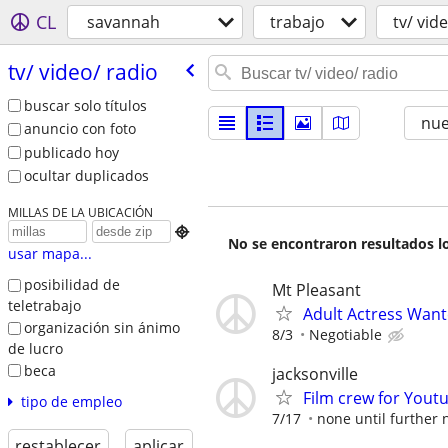
CL
savannah
trabajo
tv/ vid
tv/​ video/​ radio
buscar solo títulos
nu
anuncio con foto
publicado hoy
ocultar duplicados
MILLAS DE LA UBICACIÓN

No se encontraron resultados lo
usar mapa...
posibilidad de
Mt Pleasant
teletrabajo
Adult Actress Wan
organización sin ánimo
8/3
Negotiable
de lucro
beca
jacksonville
Film crew for Yout
tipo de empleo
7/17
none until further 
restablecer
aplicar