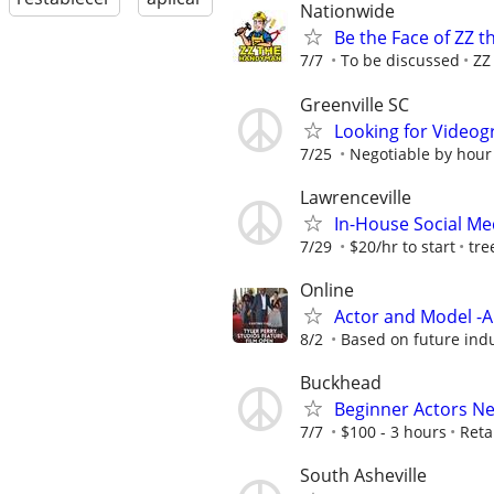
Nationwide
Be the Face of ZZ 
7/7
To be discussed
ZZ
Greenville SC
Looking for Videog
7/25
Negotiable by hour
Lawrenceville
In-House Social Me
7/29
$20/hr to start
tre
Online
Actor and Model -
8/2
Based on future ind
Buckhead
Beginner Actors Ne
7/7
$100 - 3 hours
Reta
South Asheville