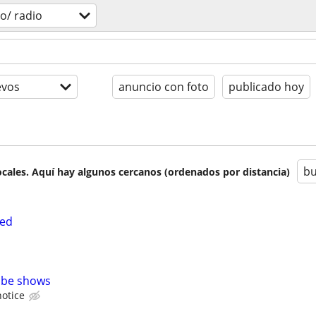
eo/ radio
evos
anuncio con foto
publicado hoy
bu
cales. Aquí hay algunos cercanos (ordenados por distancia)
ted
ube shows
notice