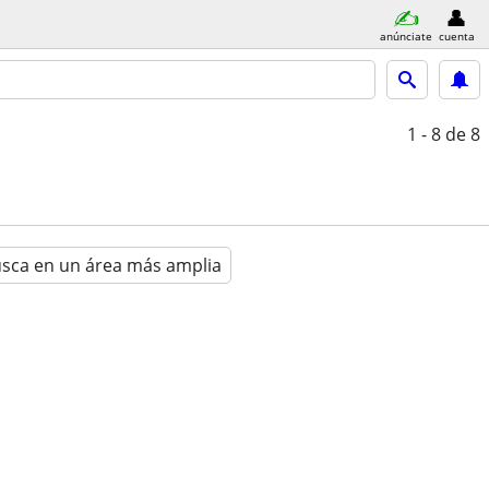
anúnciate
cuenta
1 - 8
de 8
sca en un área más amplia