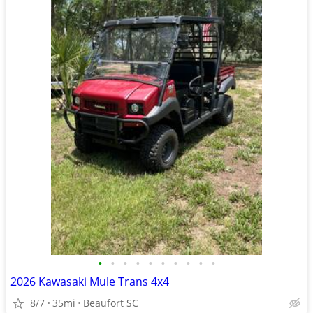
•
•
•
•
•
•
•
•
•
•
2026 Kawasaki Mule Trans 4x4
8/7
35mi
Beaufort SC