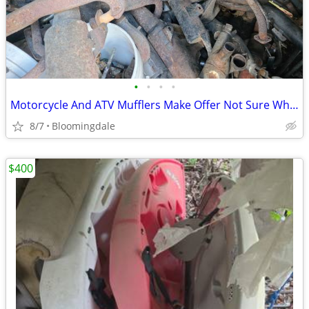
•
•
•
•
Motorcycle And ATV Mufflers Make Offer Not Sure What They Fit
8/7
Bloomingdale
$400