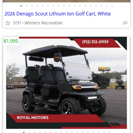
•
•
•
•
•
•
•
•
•
•
•
•
•
•
•
•
•
•
2026 Denago Scout Lithium Ion Golf Cart, White
7/31
Winters Recreation
$1,995
•
•
•
•
•
•
•
•
•
•
•
•
•
•
•
•
•