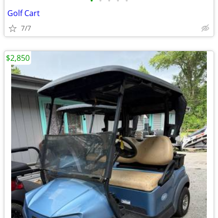
•
•
•
•
•
Golf Cart
7/7
$2,850