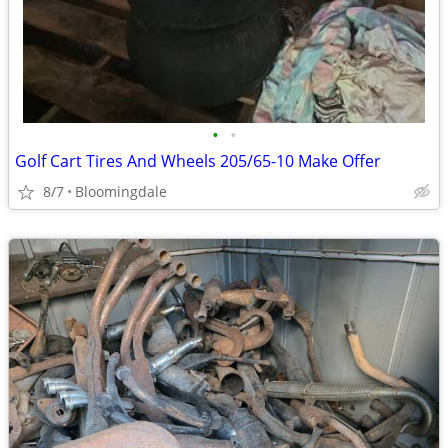
•
•
Golf Cart Tires And Wheels 205/65-10 Make Offer
8/7
Bloomingdale