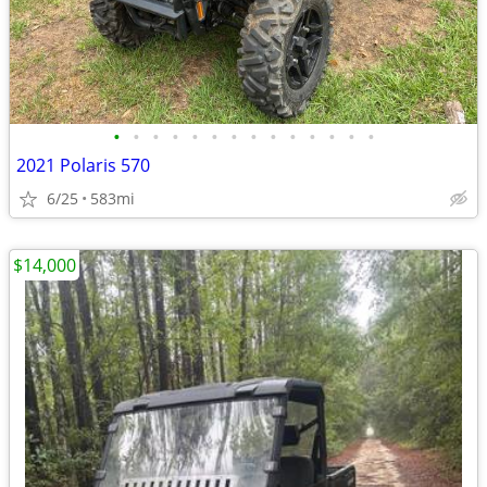
•
•
•
•
•
•
•
•
•
•
•
•
•
•
2021 Polaris 570
6/25
583mi
$14,000