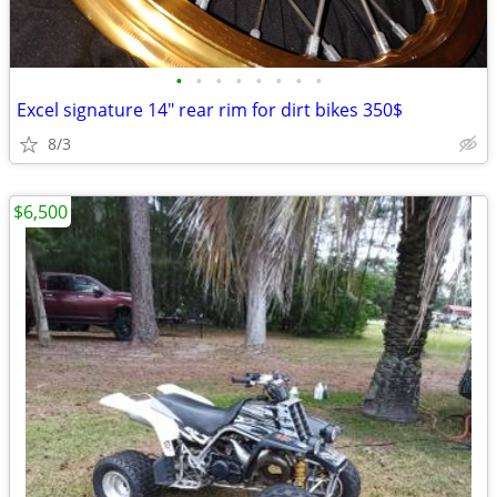
•
•
•
•
•
•
•
•
Excel signature 14" rear rim for dirt bikes 350$
8/3
$6,500