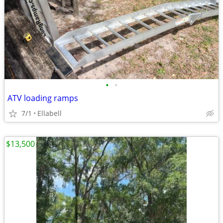
•
•
ATV loading ramps
7/1
Ellabell
$13,500