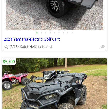
•
•
•
•
•
•
•
•
•
2021 Yamaha electric Golf Cart
7/15
Saint Helena Island
$5,700