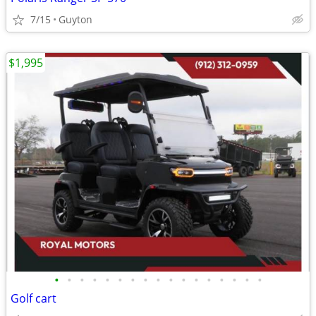
7/15
Guyton
$1,995
•
•
•
•
•
•
•
•
•
•
•
•
•
•
•
•
•
Golf cart