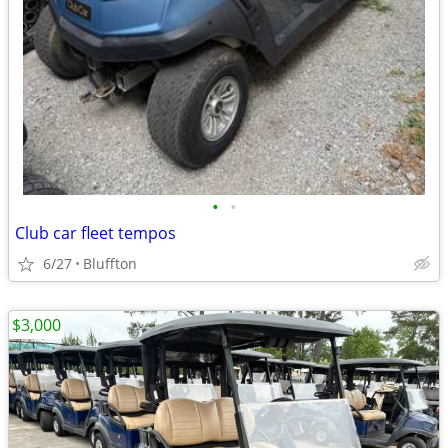
•
•
Club car fleet tempos
6/27
Bluffton
$3,000