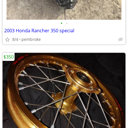
•
•
2003 Honda Rancher 350 special
8/4
pembroke
$350