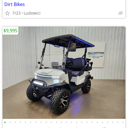
Dirt Bikes
7/23
Ludowici
$9,995
•
•
•
•
•
•
•
•
•
•
•
•
•
•
•
•
•
•
•
•
•
•
•
•