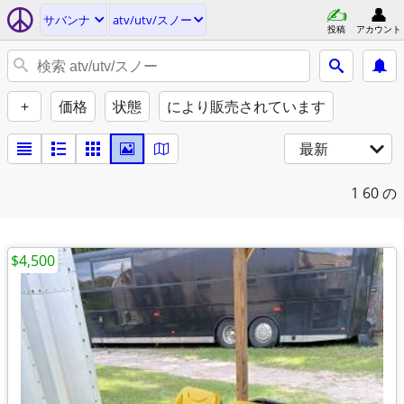
サバンナ
atv/utv/スノー
投稿
アカウント
+
価格
状態
により販売されています
最新
1
60 の
$4,500