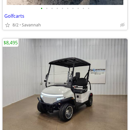
•
•
•
•
•
•
•
•
•
•
Golfcarts
8/2
Savannah
$8,495