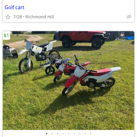
Golf cart
7/28
Richmond Hill
$1
•
•
•
•
•
•
•
•
•