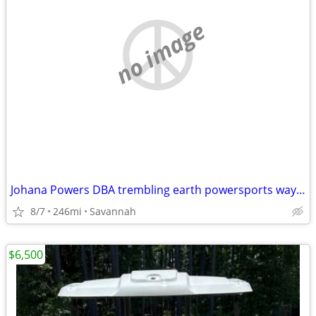
no image
Johana Powers DBA trembling earth powersports waycross
8/7
246mi
Savannah
$6,500