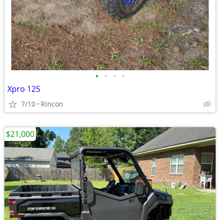
•
•
•
•
Xpro 125
7/10
Rincon
$21,000