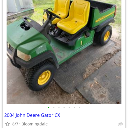
•
•
•
•
•
•
•
2004 John Deere Gator CX
8/7
Bloomingdale