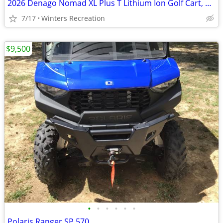
2026 Denago Nomad XL Plus T Lithium Ion Golf Cart, Matte White
7/17
Winters Recreation
$9,500
•
•
•
•
•
•
Polaris Ranger SP 570