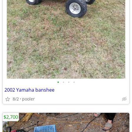
•
•
•
•
2002 Yamaha banshee
8/2
pooler
$2,700