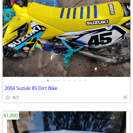
•
•
•
•
•
•
•
•
2004 Suzuki 85 Dirt Bike
8/2
$1,800