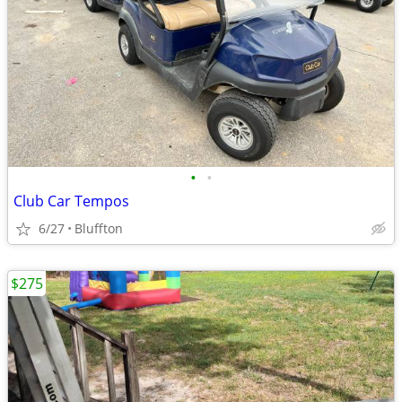
•
•
Club Car Tempos
6/27
Bluffton
$275