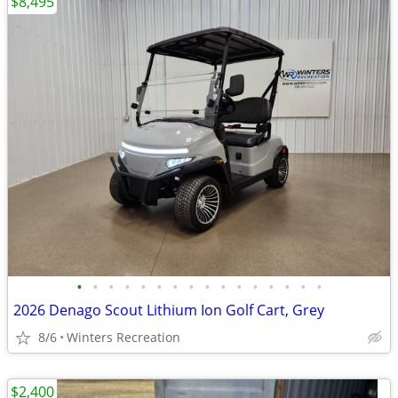
$8,495
•
•
•
•
•
•
•
•
•
•
•
•
•
•
•
•
2026 Denago Scout Lithium Ion Golf Cart, Grey
8/6
Winters Recreation
$2,400