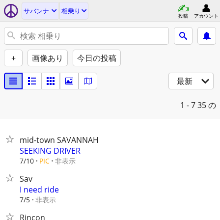
サバンナ
相乗り
投稿
アカウント
+
画像あり
今日の投稿
最新
1 - 7
35 の
mid-town SAVANNAH
SEEKING DRIVER
非表示
7/10
PIC
Sav
I need ride
非表示
7/5
Rincon