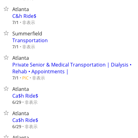
Atlanta
C&h Ride$
非表示
7/1
Summerfield
Transportation
非表示
7/1
Atlanta
Private Senior & Medical Transportation | Dialysis •
Rehab • Appointments |
非表示
7/1
PIC
Atlanta
Ca$h Ride$
非表示
6/29
Atlanta
Ca$h Ride$
非表示
6/29
Atlanta