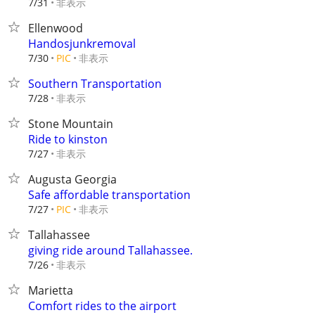
非表示
7/31
Ellenwood
Handosjunkremoval
非表示
7/30
PIC
Southern Transportation
非表示
7/28
Stone Mountain
Ride to kinston
非表示
7/27
Augusta Georgia
Safe affordable transportation
非表示
7/27
PIC
Tallahassee
giving ride around Tallahassee.
非表示
7/26
Marietta
Comfort rides to the airport