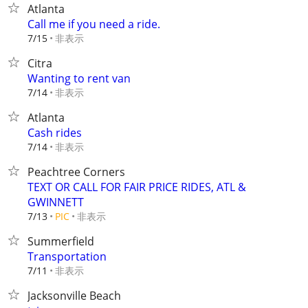
Atlanta
Call me if you need a ride.
非表示
7/15
Citra
Wanting to rent van
非表示
7/14
Atlanta
Cash rides
非表示
7/14
Peachtree Corners
TEXT OR CALL FOR FAIR PRICE RIDES, ATL &
GWINNETT
非表示
7/13
PIC
Summerfield
Transportation
非表示
7/11
Jacksonville Beach