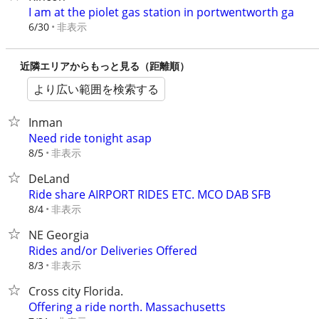
I am at the piolet gas station in portwentworth ga
非表示
6/30
近隣エリアからもっと見る（距離順）
より広い範囲を検索する
Inman
Need ride tonight asap
非表示
8/5
DeLand
Ride share AIRPORT RIDES ETC. MCO DAB SFB
非表示
8/4
NE Georgia
Rides and/or Deliveries Offered
非表示
8/3
Cross city Florida.
Offering a ride north. Massachusetts