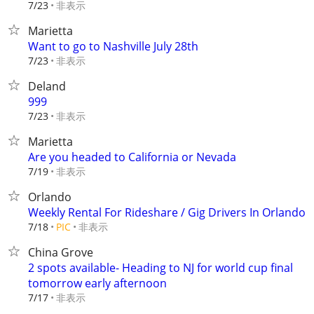
非表示
7/23
Marietta
Want to go to Nashville July 28th
非表示
7/23
Deland
999
非表示
7/23
Marietta
Are you headed to California or Nevada
非表示
7/19
Orlando
Weekly Rental For Rideshare / Gig Drivers In Orlando
非表示
7/18
PIC
China Grove
2 spots available- Heading to NJ for world cup final
tomorrow early afternoon
非表示
7/17