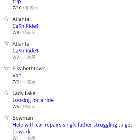
trip
非表示
7/10
Atlanta
Ca$h Ride$
非表示
7/8
Atlanta
Ca$h Ride$
非表示
7/7
Elizabethtown
Van
非表示
7/6
Lady Lake
Looking for a ride
非表示
7/5
Bowman
Help with car repairs single father struggling to get
to work
非表示
7/1