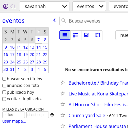
CL
savannah
eventos
event
eventos
S
M
T
W
T
F
S
nu
2
3
4
5
6
7
8
9
10
11
12
13
14
15
16
17
18
19
20
21
22
23
24
25
26
27
28
29
30
31
1
2
3
4
5
No se encontraron resultados lo
buscar solo títulos
Bachelorette / Birthday Tra
anuncio con foto
publicado hoy
Live Music at Kona Skatepark
ocultar duplicados
All Horror Short Film Festiv
MILLAS DE LA UBICACIÓN
Church yard Sale

6911 Two
usar mapa...
Parliament House augusta