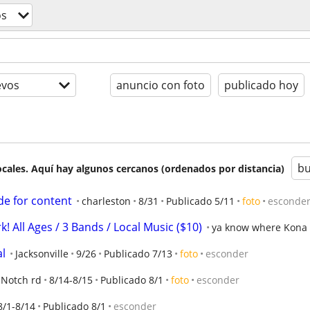
os
evos
anuncio con foto
publicado hoy
bu
cales. Aquí hay algunos cercanos (ordenados por distancia)
de for content
charleston
8/31
Publicado 5/11
foto
esconde
! All Ages / 3 Bands / Local Music ($10)
ya know where Kona S
al
Jacksonville
9/26
Publicado 7/13
foto
esconder
 Notch rd
8/14-8/15
Publicado 8/1
foto
esconder
8/1-8/14
Publicado 8/1
esconder