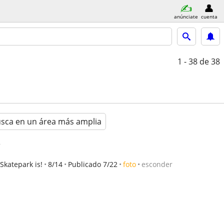
anúnciate
cuenta
1 - 38
de 38
sca en un área más amplia
r
katepark is!
8/14
Publicado 7/22
foto
esconder