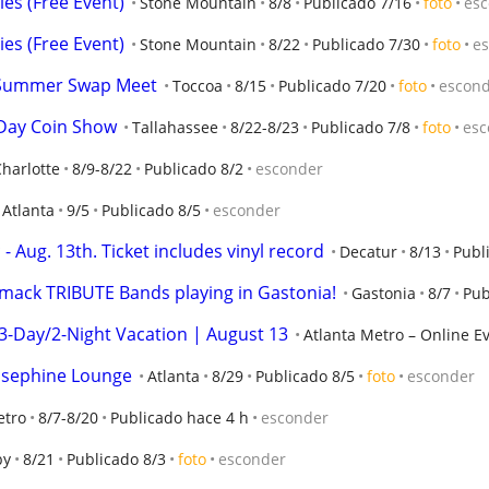
es (Free Event)
Stone Mountain
8/8
Publicado 7/16
foto
es
es (Free Event)
Stone Mountain
8/22
Publicado 7/30
foto
e
b Summer Swap Meet
Toccoa
8/15
Publicado 7/20
foto
escon
 Day Coin Show
Tallahassee
8/22-8/23
Publicado 7/8
foto
esc
harlotte
8/9-8/22
Publicado 8/2
esconder
 Atlanta
9/5
Publicado 8/5
esconder
 - Aug. 13th. Ticket includes vinyl record
Decatur
8/13
Publ
mack TRIBUTE Bands playing in Gastonia!
Gastonia
8/7
Pub
 3-Day/2-Night Vacation | August 13
Atlanta Metro – Online E
Josephine Lounge
Atlanta
8/29
Publicado 8/5
foto
esconder
etro
8/7-8/20
Publicado hace 4 h
esconder
by
8/21
Publicado 8/3
foto
esconder