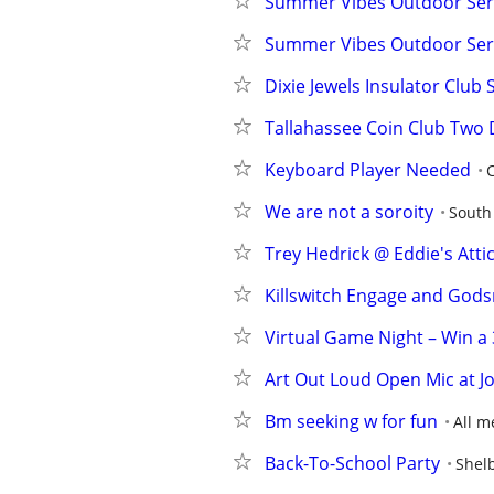
Summer Vibes Outdoor Seri
Summer Vibes Outdoor Seri
Dixie Jewels Insulator Clu
Tallahassee Coin Club Two
Keyboard Player Needed
C
We are not a soroity
South
Trey Hedrick @ Eddie's Attic
Killswitch Engage and Gods
Virtual Game Night – Win a
Art Out Loud Open Mic at 
Bm seeking w for fun
All m
Back-To-School Party
Shel