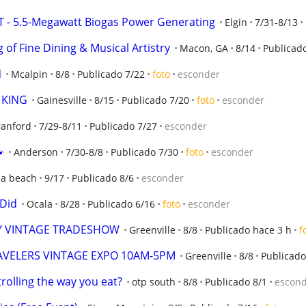
T - 5.5-Megawatt Biogas Power Generating
Elgin
7/31-8/13
of Fine Dining & Musical Artistry
Macon, GA
8/14
Publicad
N
Mcalpin
8/8
Publicado 7/22
foto
esconder
 KING
Gainesville
8/15
Publicado 7/20
foto
esconder
ranford
7/29-8/11
Publicado 7/27
esconder

Anderson
7/30-8/8
Publicado 7/30
foto
esconder
na beach
9/17
Publicado 8/6
esconder
 Did
Ocala
8/28
Publicado 6/16
foto
esconder
 VINTAGE TRADESHOW
Greenville
8/8
Publicado hace 3 h
f
VELERS VINTAGE EXPO 10AM-5PM
Greenville
8/8
Publicado
rolling the way you eat?
otp south
8/8
Publicado 8/1
escon