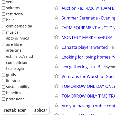
venta
solteros
Auction - 8/14/26 @ 10AM E
fest./feria
Summer Serenade - Evening 
baile
comida/bebida
FARM EQUIPMENT AUCTIO
música
MONTHLY MARKET@RURAL
apto p/ niños
aire libre
Canasta players wanted
B
arte/cine
est. físico/salud
Looking for loving homes! 
competición
sex gathering - free!
dayto
tecnología
gratis
Veterans for Worship- God
literaria
TOMORROW ONE DAY ONLY
sustainability
benéfica
TOMORROW ONLY TIME TRA
profesional
Are you having trouble cont
restablecer
aplicar