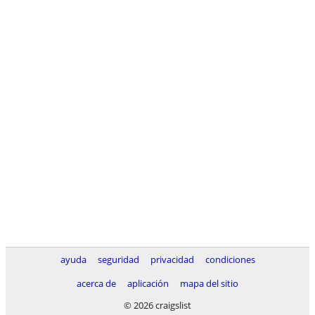
ayuda
seguridad
privacidad
condiciones
acerca de
aplicación
mapa del sitio
© 2026 craigslist