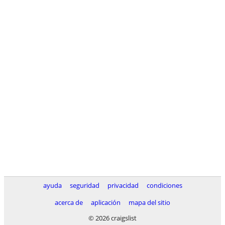
ayuda
seguridad
privacidad
condiciones
acerca de
aplicación
mapa del sitio
© 2026 craigslist