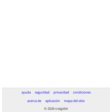
ayuda
seguridad
privacidad
condiciones
acerca de
aplicación
mapa del sitio
© 2026 craigslist