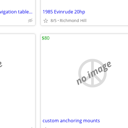
GA & Gulf Coast waterproof navigation tablet + GPS 2025 Navionics
1985 Evinrude 20hp
8/5
Richmond Hill
$80
e
no image
custom anchoring mounts