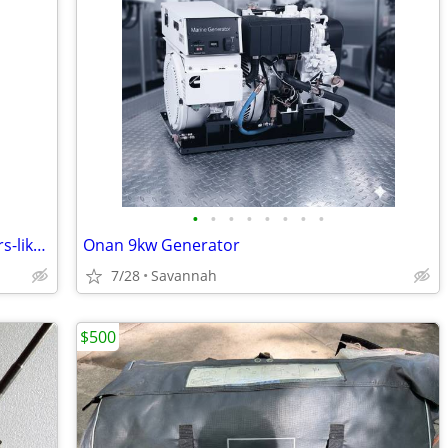
•
•
•
•
•
•
•
•
A very nice set of galvanized boat fenders-like new
Onan 9kw Generator
7/28
Savannah
$500