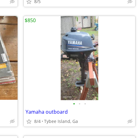
8/5
$850
•
•
•
Yamaha outboard
8/4
Tybee Island, Ga