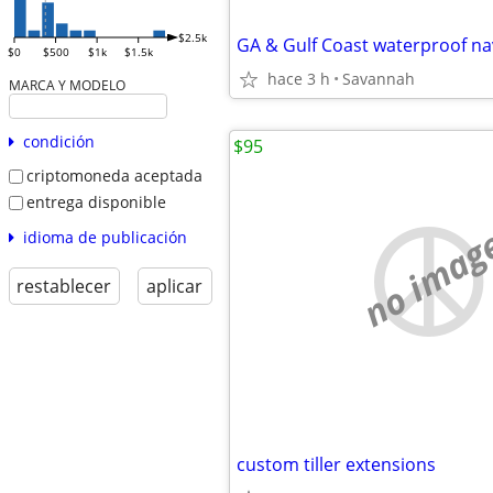
$2.5k
$0
$500
$1k
$1.5k
hace 3 h
Savannah
MARCA Y MODELO
condición
$95
criptomoneda aceptada
entrega disponible
no imag
idioma de publicación
restablecer
aplicar
custom tiller extensions