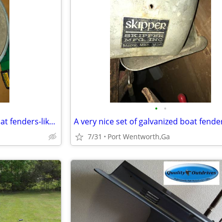
•
•
A very nice set of galvanized boat fenders-like new
7/31
Port Wentworth,Ga