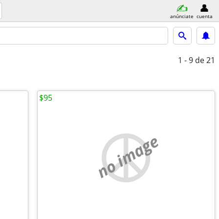
anúnciate
cuenta
1 - 9
de 21
$95
no image