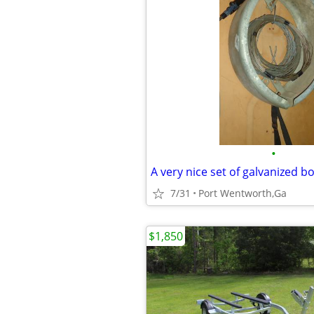
•
7/31
Port Wentworth,Ga
$1,850