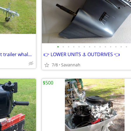
•
•
•
•
•
•
•
•
•
•
•
•
•
•
EZ Loader 64BS 12-14 1225 boat trailer whaler 13
👉 LOWER UNITS ⚓ OUTDRIVES 👈
7/8
Savannah
$500