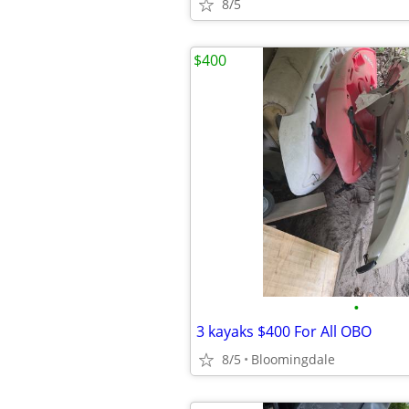
8/5
$400
•
3 kayaks $400 For All OBO
8/5
Bloomingdale