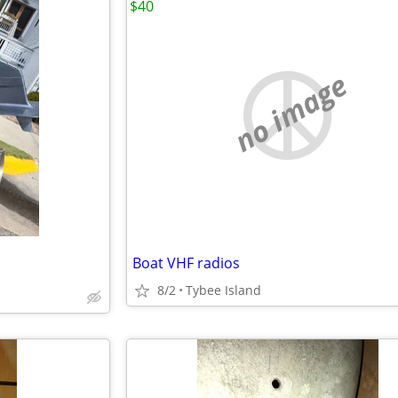
$40
no image
Boat VHF radios
8/2
Tybee Island