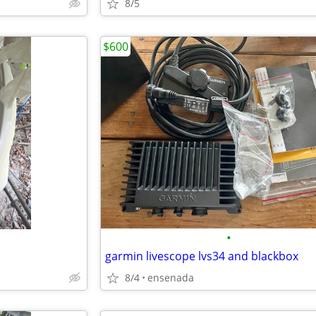
8/5
$600
•
garmin livescope lvs34 and blackbox
8/4
ensenada