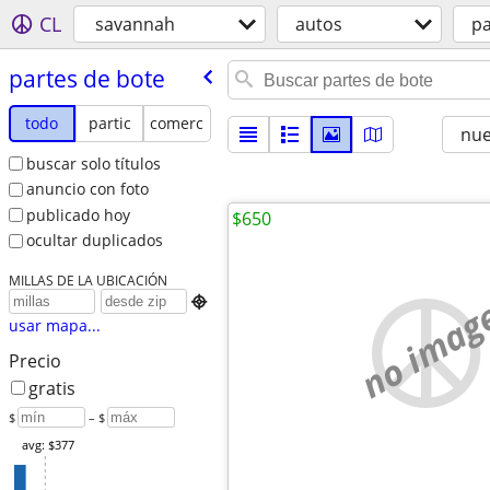
CL
savannah
autos
pa
partes de bote
todo
partic
comerc
nu
buscar solo títulos
anuncio con foto
publicado hoy
$650
ocultar duplicados
MILLAS DE LA UBICACIÓN
no imag

usar mapa...
Precio
gratis
$
– $
avg: $377