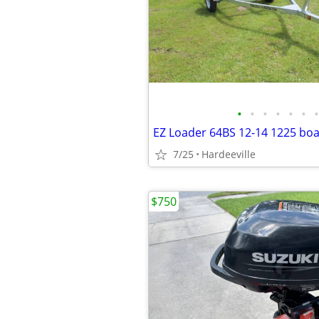
•
•
•
•
•
•
•
7/25
Hardeeville
$750