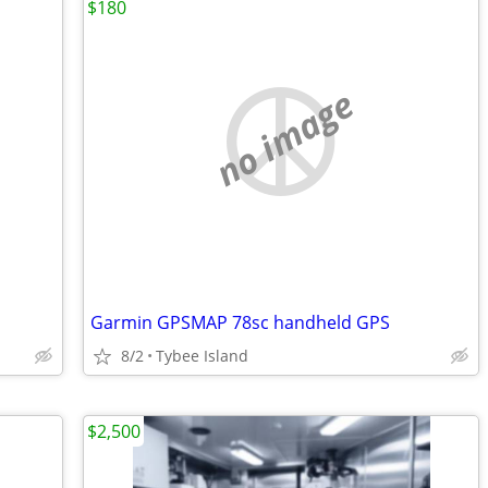
$180
no image
Garmin GPSMAP 78sc handheld GPS
8/2
Tybee Island
$2,500