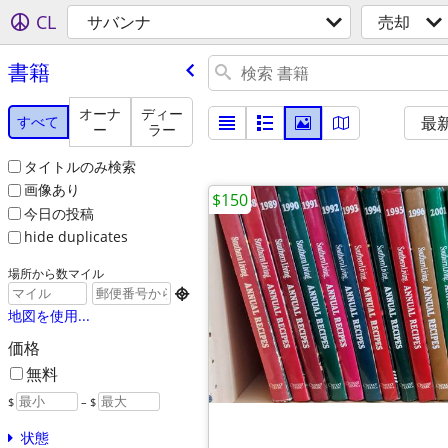
CL
サバンナ
売却
書籍
オーナ
ディー
すべて
最
ー
ラー
タイトルのみ検索
画像あり
$150
今日の投稿
hide duplicates
場所から数マイル

地図を使用...
価格
無料
$
– $
状態