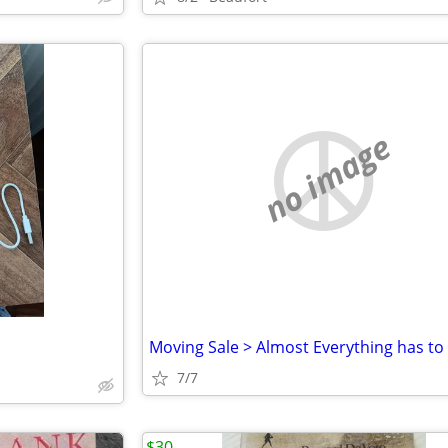
no image
Moving Sale > Almost Everything has to
7/7
$30