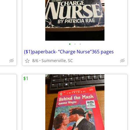
•
•
•
($1)paperback- “Charge Nurse”365 pages
8/6
Summerville, SC
$1