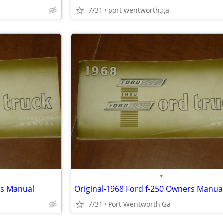
7/31
port wentworth,ga
•
rs Manual
Original-1968 Ford f-250 Owners Manua
7/31
Port Wentworth,Ga