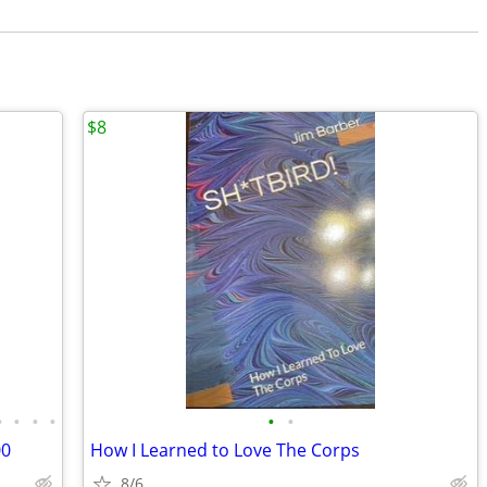
$8
•
•
•
•
•
•
00
How I Learned to Love The Corps
8/6