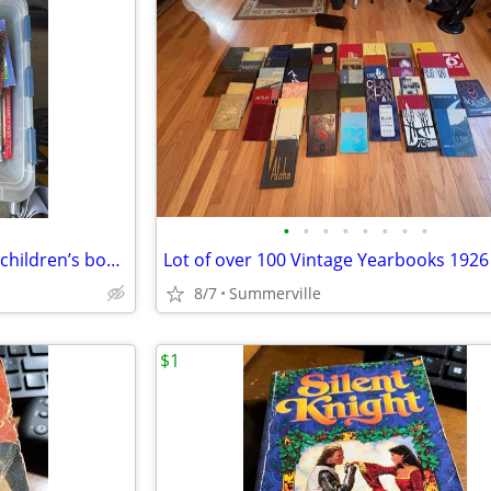
•
•
•
•
•
•
•
•
Retired Teacher’s Collection of children’s books
8/7
Summerville
$1