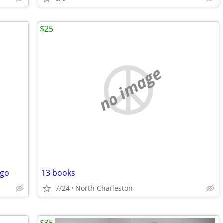
$25
no image
 go
13 books
7/24
North Charleston
$35