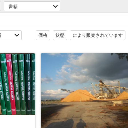
書籍
新
価格
状態
により販売されています