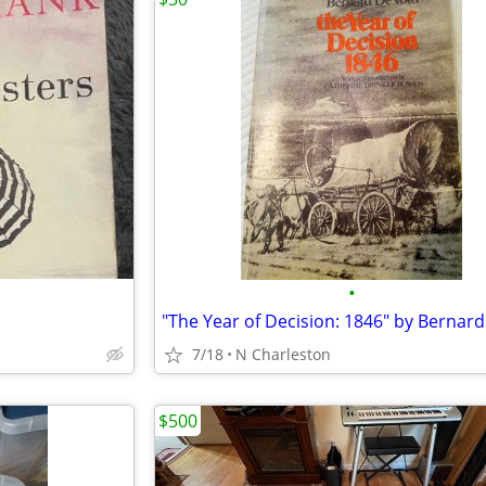
•
7/18
N Charleston
$500