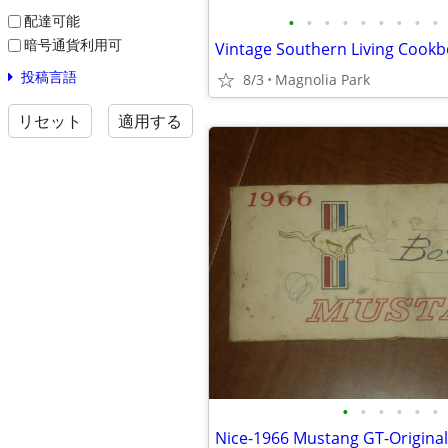
•
•
•
•
•
•
•
•
•
配達可能
暗号通貨利用可
Vintage Southern Living Cook
投稿言語
8/3
Magnolia Park
リセット
適用する
•
•
•
•
•
•