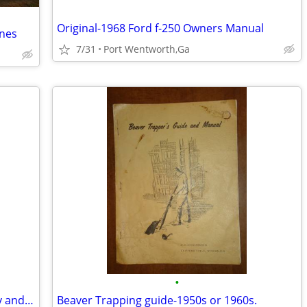
Original-1968 Ford f-250 Owners Manual
ines
7/31
Port Wentworth,Ga
•
A Christmas Book -A collection of poetry and prose for Christmas .
Beaver Trapping guide-1950s or 1960s.