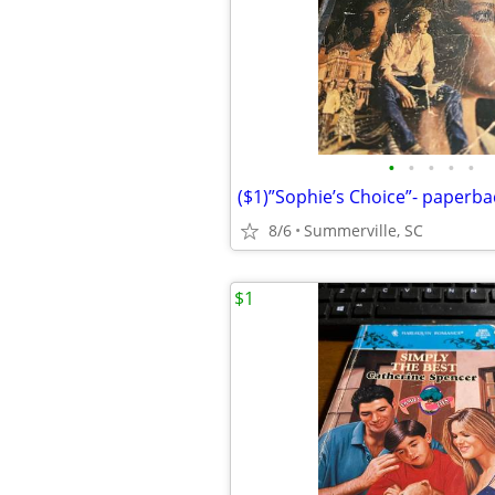
•
•
•
•
•
($1)”Sophie’s Choice”- paperb
8/6
Summerville, SC
$1