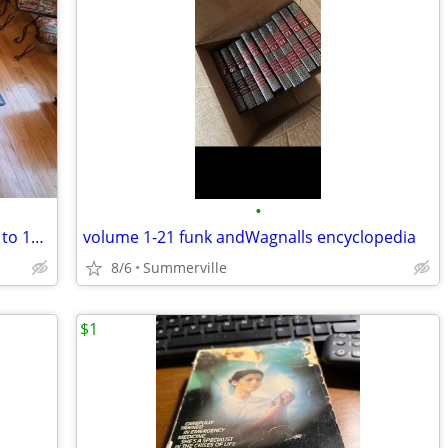
•
Lot of over 100 Vintage Yearbooks 1926 to 1993 - Rare Collection
volume 1-21 funk andWagnalls encyclopedia
8/6
Summerville
$1