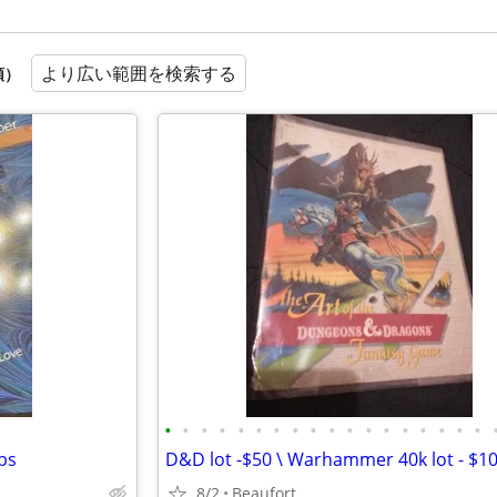
より広い範囲を検索する
順）
•
•
•
•
•
•
•
•
•
•
•
•
•
•
•
•
•
•
ps
D&D lot -$50 \ Warhammer 40k lot - $1
8/2
Beaufort