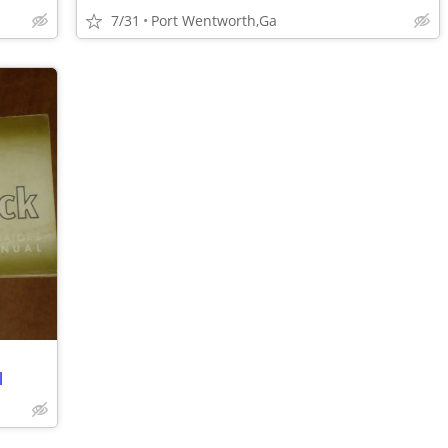
7/31
Port Wentworth,Ga
l