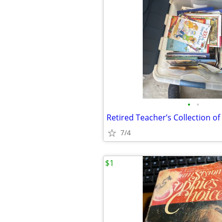
•
•
7/4
$1