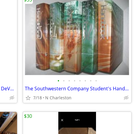
•
•
•
•
•
•
•
•
"The Year of Decision: 1846" by Bernard DeVoto (1950 Hardcover)
The Southwestern Company Student's Handbook
7/18
N Charleston
$30