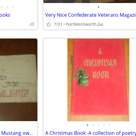
•
•
•
•
books
Very Nice Confederate Veterans Magaz
7/31
PortWentworth,Ga
•
•
•
•
•
Nice-1966 Mustang GT-Original Mustang owners manual