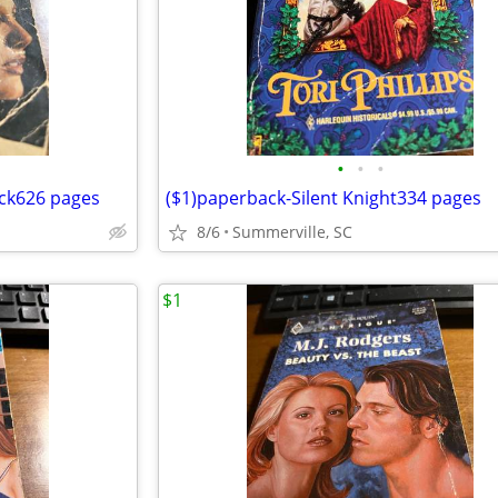
•
•
•
ack626 pages
($1)paperback-Silent Knight334 pages
8/6
Summerville, SC
$1