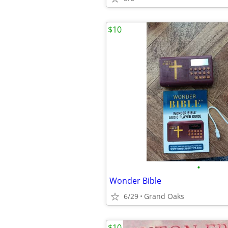
$10
•
Wonder Bible
6/29
Grand Oaks
$10