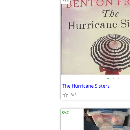
•
•
•
The Hurricane Sisters
8/3
$50