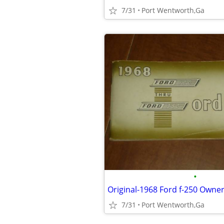
7/31
Port Wentworth,Ga
•
Original-1968 Ford f-250 Owne
7/31
Port Wentworth,Ga