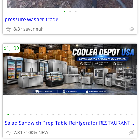
•
•
•
pressure washer trade
8/3
savannah
$1,199
•
•
•
•
•
•
•
•
•
•
•
•
•
•
•
•
•
•
•
•
•
•
•
Salad Sandwich Prep Table Refrigerator RESTAURANT EQUIPMENT
7/31
100% NEW