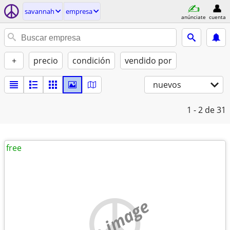
savannah
empresa
anúnciate
cuenta
+
precio
condición
vendido por
nuevos
1 - 2
de 31
free
no image