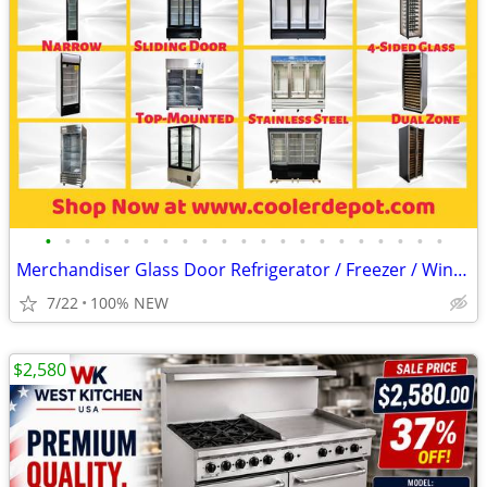
•
•
•
•
•
•
•
•
•
•
•
•
•
•
•
•
•
•
•
•
•
Merchandiser Glass Door Refrigerator / Freezer / Wine Cooler
7/22
100% NEW
$2,580