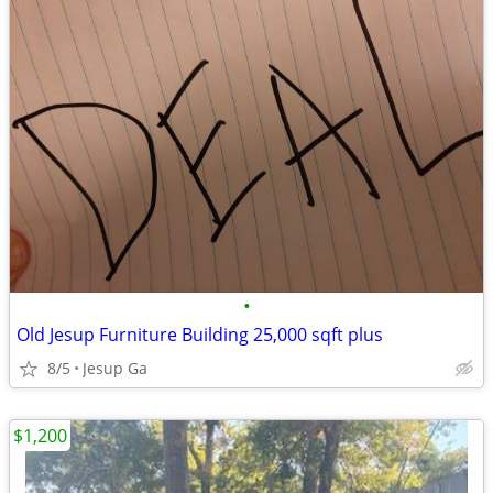
•
Old Jesup Furniture Building 25,000 sqft plus
8/5
Jesup Ga
$1,200