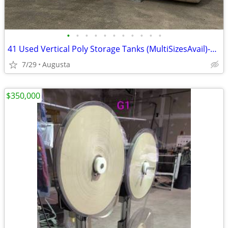
•
•
•
•
•
•
•
•
•
•
•
41 Used Vertical Poly Storage Tanks (MultiSizesAvail)-$1 per gal OBO
7/29
Augusta
$350,000