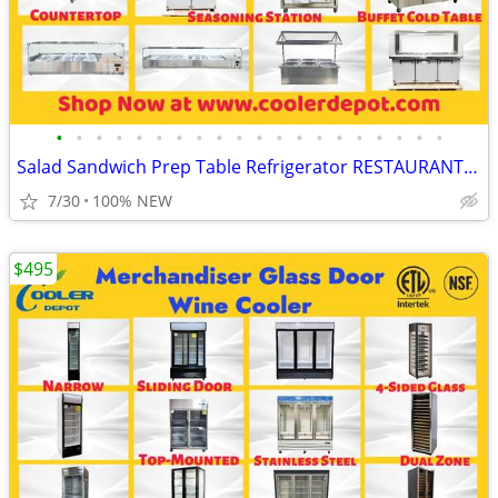
•
•
•
•
•
•
•
•
•
•
•
•
•
•
•
•
•
•
•
•
Salad Sandwich Prep Table Refrigerator RESTAURANT EQUIPMENT
7/30
100% NEW
$495