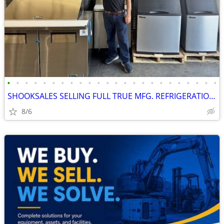
•
•
•
•
•
•
•
•
•
•
•
•
•
•
•
•
•
•
•
•
•
•
•
•
SHOOKSALES SELLING FULL TRUE MFG. REFRIGERATION PRODUCT LINE
8/6