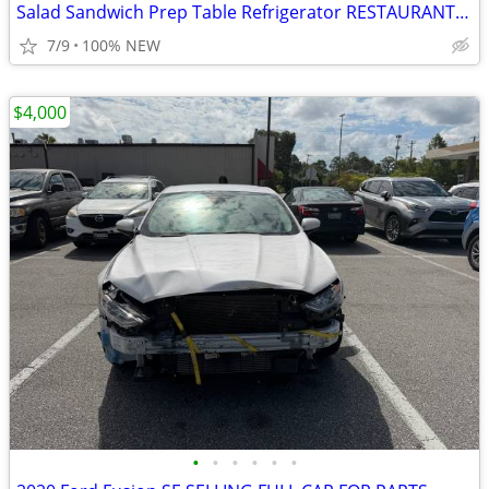
Salad Sandwich Prep Table Refrigerator RESTAURANT EQUIPMENT
7/9
100% NEW
$4,000
•
•
•
•
•
•