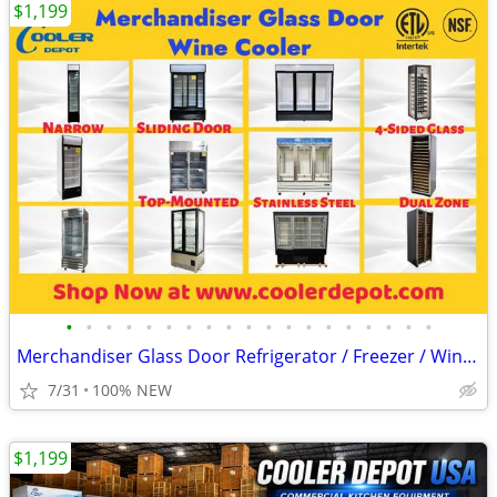
$1,199
•
•
•
•
•
•
•
•
•
•
•
•
•
•
•
•
•
•
•
Merchandiser Glass Door Refrigerator / Freezer / Wine Cooler
7/31
100% NEW
$1,199