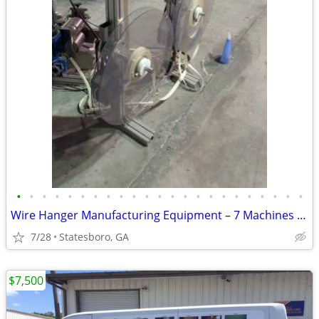
•
•
•
•
•
•
•
•
•
•
•
•
•
•
•
•
•
•
•
•
•
•
•
Wire Hanger Manufacturing Equipment – 7 Machines + Transformer
7/28
Statesboro, GA
$7,500