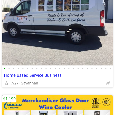
•
•
•
•
•
•
•
•
•
•
•
•
•
•
•
•
•
•
•
•
•
•
•
•
Home Based Service Business
7/27
Savannah
$1,199