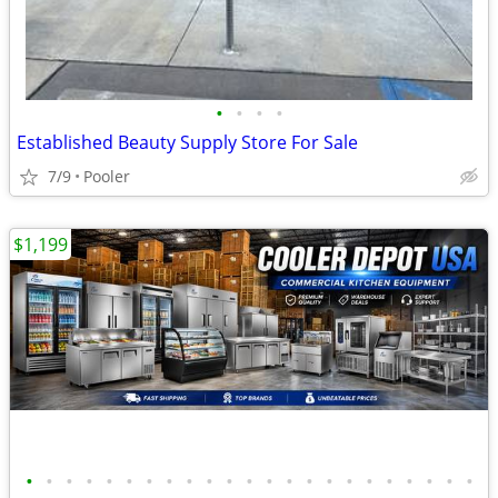
•
•
•
•
Established Beauty Supply Store For Sale
7/9
Pooler
$1,199
•
•
•
•
•
•
•
•
•
•
•
•
•
•
•
•
•
•
•
•
•
•
•