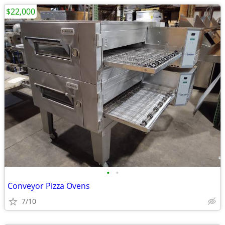
$22,000
•
•
Conveyor Pizza Ovens
7/10