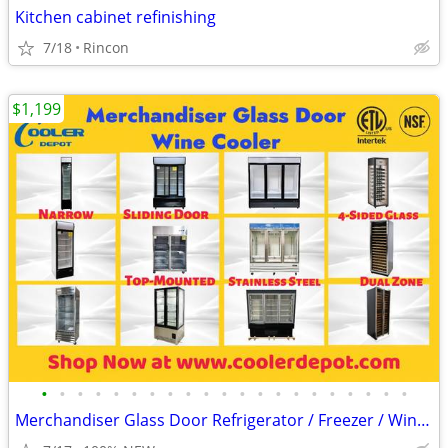
Kitchen cabinet refinishing
7/18
Rincon
$1,199
•
•
•
•
•
•
•
•
•
•
•
•
•
•
•
•
•
•
•
•
•
Merchandiser Glass Door Refrigerator / Freezer / Wine Cooler