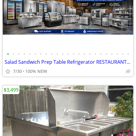
•
•
•
•
•
•
•
•
•
•
•
•
•
•
•
•
•
•
•
•
•
•
•
Salad Sandwich Prep Table Refrigerator RESTAURANT EQUIPMENT
7/30
100% NEW
$3,499