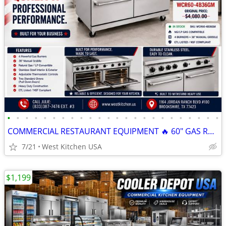
•
•
•
•
•
•
•
•
•
•
•
•
•
•
•
•
•
•
•
•
•
•
•
•
COMMERCIAL RESTAURANT EQUIPMENT 🔥 60" GAS RANGE WITH 36" MANUAL GRIDD
7/21
West Kitchen USA
$1,199