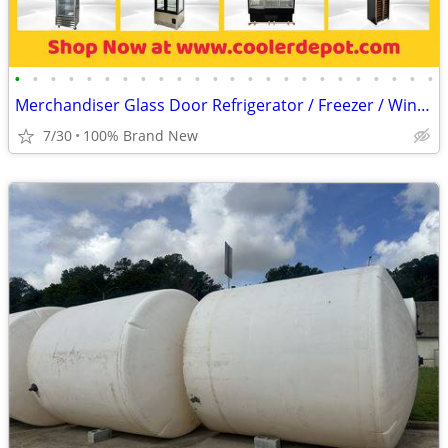
•
•
•
•
•
•
•
•
•
•
•
•
•
•
•
•
•
•
•
•
•
•
•
•
Merchandiser Glass Door Refrigerator / Freezer / Wine Cooler
7/30
100% Brand New