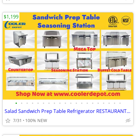
$1,199
•
•
•
•
•
•
•
•
•
•
•
•
•
•
•
•
•
•
•
•
Salad Sandwich Prep Table Refrigerator RESTAURANT EQUIPMENT
7/31
100% NEW