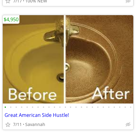
7/17
100% NEW
$4,950
•
•
•
•
•
•
•
•
•
•
•
•
•
•
•
•
•
•
•
•
•
•
•
•
Great American Side Hustle!
7/11
Savannah