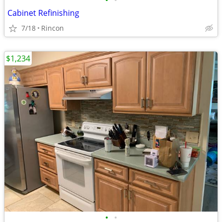
•
•
Cabinet Refinishing
7/18
Rincon
$1,234
•
•