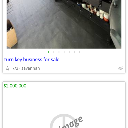
•
•
•
•
•
•
•
turn key business for sale
7/3
savannah
$2,000,000
no image