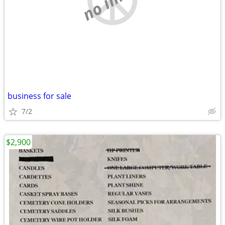
business for sale
7/2
$2,900