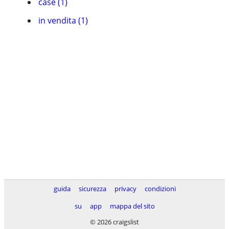
case (1)
in vendita (1)
guida
sicurezza
privacy
condizioni
su
app
mappa del sito
© 2026 craigslist