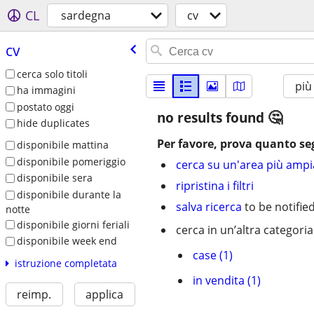
CL
sardegna
cv
cv
cerca solo titoli
più
ha immagini
postato oggi
no results found
hide duplicates
Per favore, prova quanto se
disponibile mattina
disponibile pomeriggio
cerca su un'area più ampi
disponibile sera
ripristina i filtri
disponibile durante la
salva ricerca
to be notifie
notte
disponibile giorni feriali
cerca in un’altra categoria
disponibile week end
case (1)
istruzione completata
in vendita (1)
reimp.
applica