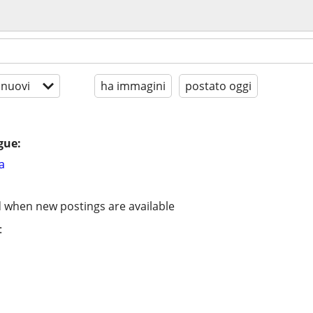
 nuovi
ha immagini
postato oggi
gue:
a
d when new postings are available
: