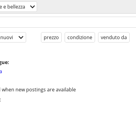
e e bellezza
 nuovi
prezzo
condizione
venduto da
gue:
a
d when new postings are available
: