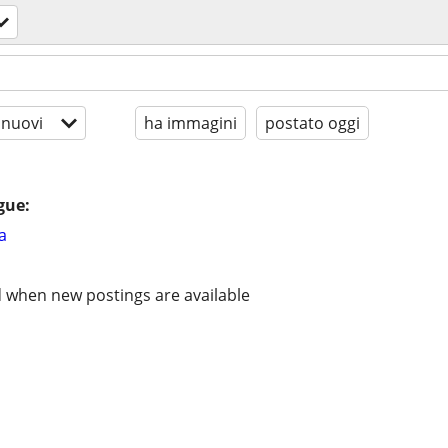
 nuovi
ha immagini
postato oggi
gue:
a
d when new postings are available