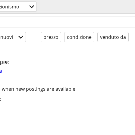
ezionismo
 nuovi
prezzo
condizione
venduto da
gue:
a
d when new postings are available
: