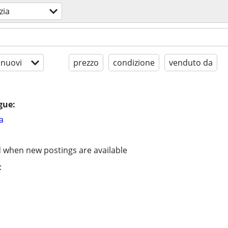
zia
 nuovi
prezzo
condizione
venduto da
gue:
a
d when new postings are available
: