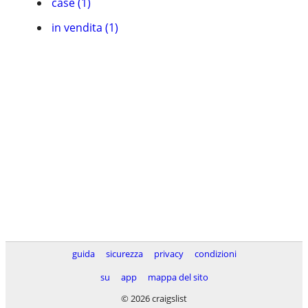
case (1)
in vendita (1)
guida
sicurezza
privacy
condizioni
su
app
mappa del sito
© 2026 craigslist