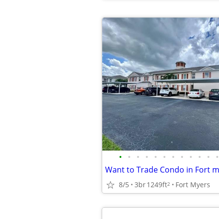
•
•
•
•
•
•
•
•
•
•
•
•
8/5
3br
1249ft
Fort Myers
2