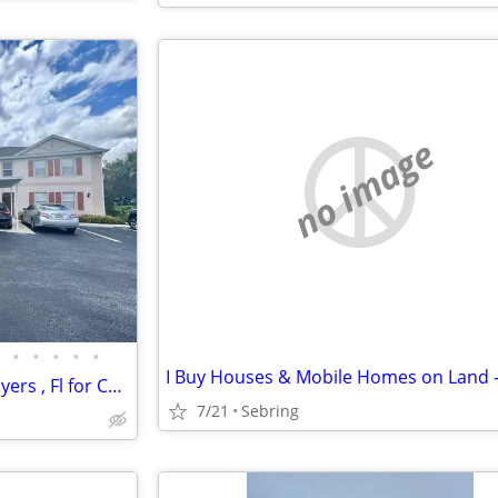
no image
•
•
•
•
•
Want to Trade Condo in Fort myers , Fl for Condo at the Jersey Shore
7/21
Sebring