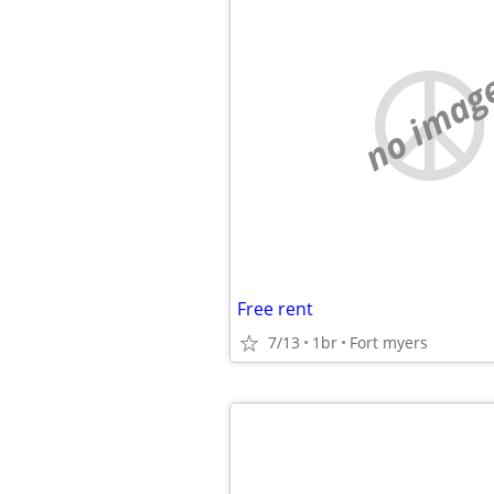
no imag
Free rent
7/13
1br
Fort myers