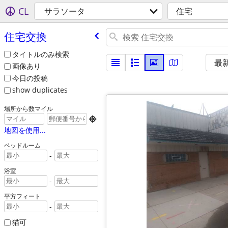
CL
サラソータ
住宅
住宅交換
タイトルのみ検索
最
画像あり
今日の投稿
show duplicates
場所から数マイル

地図を使用...
ベッドルーム
-
浴室
-
平方フィート
-
猫可