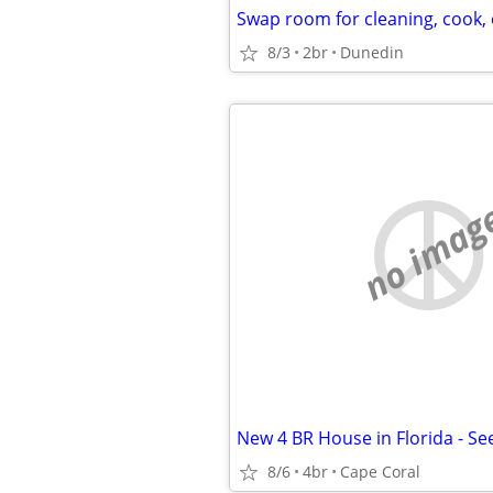
Swap room for cleaning, cook, 
8/3
2br
Dunedin
no imag
8/6
4br
Cape Coral