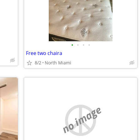
•
•
•
•
Free two chaira
8/2
North Miami
no image