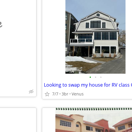
e
•
•
•
7/7
3br
Venus