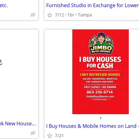
etc.
7/12
1br
Tampa
e
•
New 4 BR House in Florida - Seek New House in Shenandoah Valley
7/21