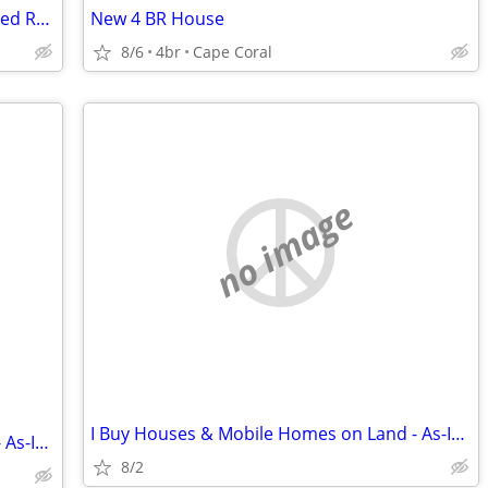
Furnished Studio in Exchange for Lowered Rent.
New 4 BR House
8/6
4br
Cape Coral
no image
I Buy Houses & Mobile Homes on Land - As-Is. Cash.
I Buy Houses & Mobile Homes on Land - As-Is. Cash.
8/2