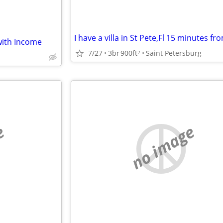
with Income
7/27
3br
900ft
Saint Petersburg
2
e
no image