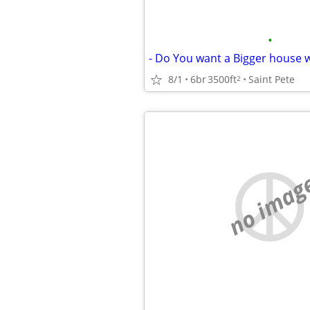
•
- Do You want a Bigger house 
8/1
6br
3500ft
Saint Pete
2
no imag