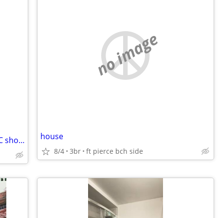
no image
house
Looking to swap my house for RV class C short term
8/4
3br
ft pierce bch side