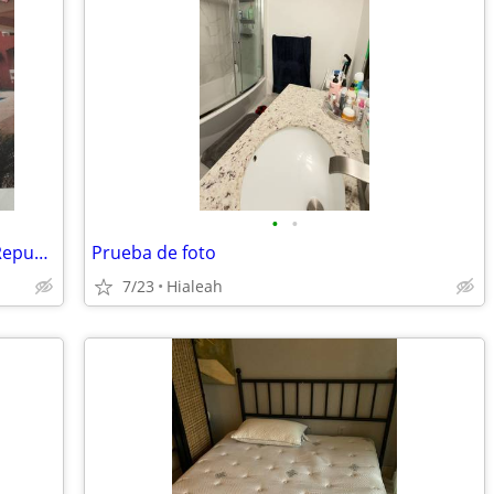
•
•
Lot / land in Arroyo Hondo Dominican Republic
Prueba de foto
7/23
Hialeah