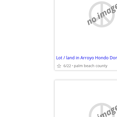
no imag
6/22
palm beach county
no imag