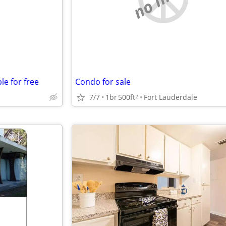
le for free
Condo for sale
7/7
1br
500ft
Fort Lauderdale
2