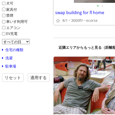
犬可
•
•
家具付
swap building for fl home
禁煙
8/1
3000ft
ecorse
2
車いす利用可
エアコン
EV充電
近隣エリアからもっと見る（距離
住宅の種類
洗濯
駐車場
リセット
適用する