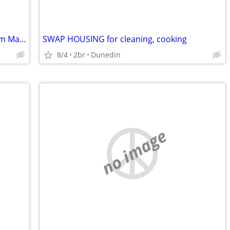
I have a villa in St Pete,Fl 15 minutes from Madeira beach to swap for a house i
SWAP HOUSING for cleaning, cooking
8/4
2br
Dunedin
no image