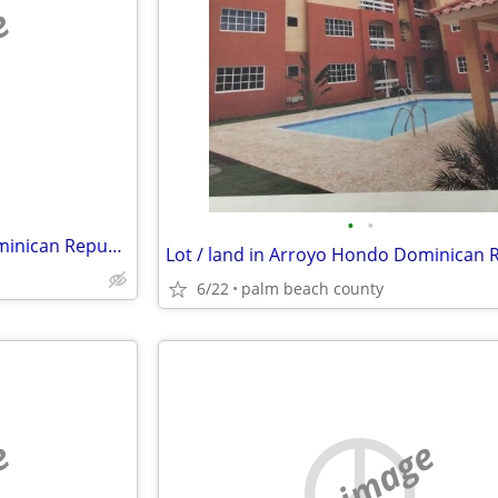
e
•
•
Lot / land in Arroyo Hondo Dominican Republic
6/22
palm beach county
e
no image