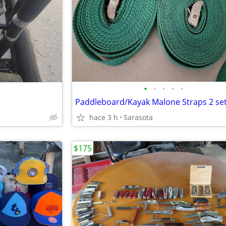
•
•
•
•
•
hace 3 h
Sarasota
$175