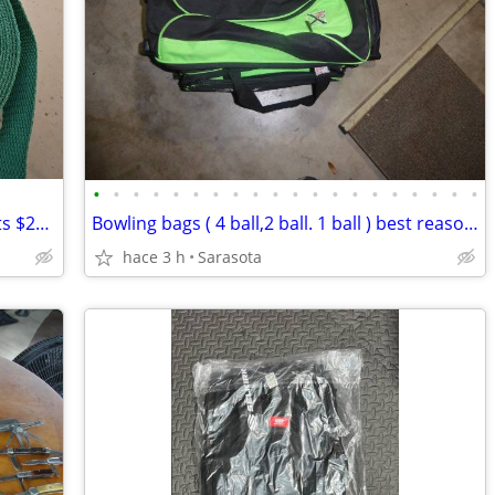
•
•
•
•
•
•
•
•
•
•
•
•
•
•
•
•
•
•
•
•
Paddleboard/Kayak Malone Straps 2 sets $20 Cash
Bowling bags ( 4 ball,2 ball. 1 ball ) best reasonable offer
hace 3 h
Sarasota