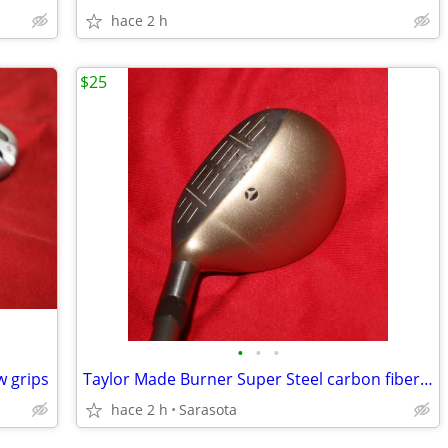
hace 2 h
$25
•
•
•
w grips
Taylor Made Burner Super Steel carbon fiber shaft 5 wood
hace 2 h
Sarasota