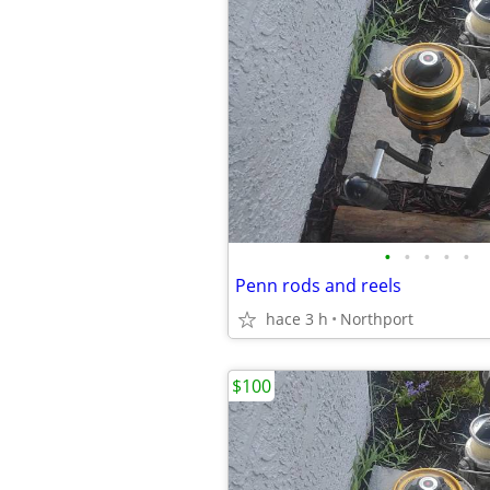
•
•
•
•
•
Penn rods and reels
hace 3 h
Northport
$100