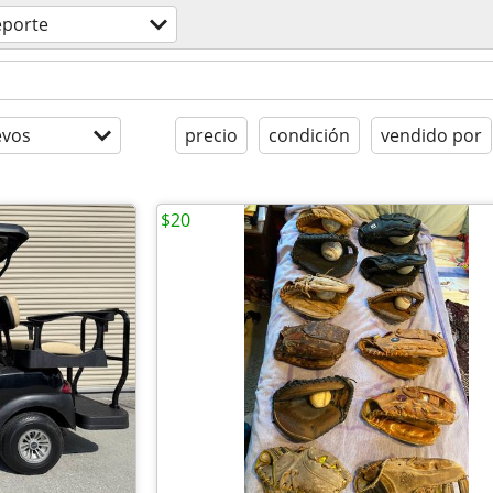
eporte
evos
precio
condición
vendido por
$20