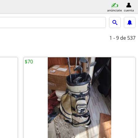
anúnciate
cuenta
1 - 9
de 537
$70