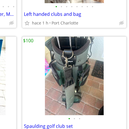
•
•
•
•
•
•
•
•
•
•
•
Baseball gloves. Wilson, Rawlings, Cooper, Mcgregor
Left handed clubs and bag
hace 1 h
Port Charlotte
$100
•
•
•
Spaulding golf club set