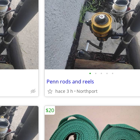
•
•
•
•
•
Penn rods and reels
hace 3 h
Northport
$20