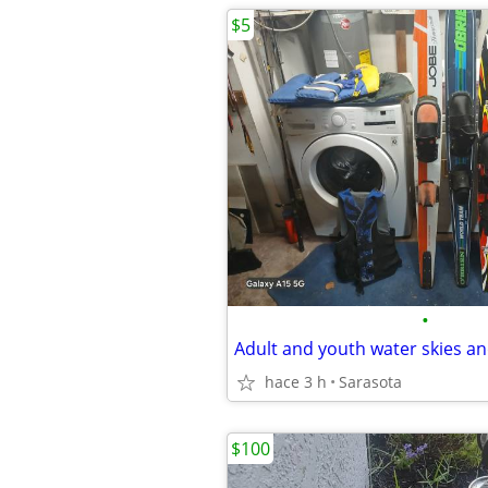
$5
•
Adult and youth water skies an
hace 3 h
Sarasota
$100