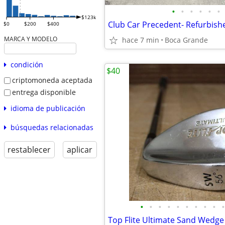
•
•
•
•
•
•
$123k
$0
$200
$400
MARCA Y MODELO
hace 7 min
Boca Grande
condición
$40
criptomoneda aceptada
entrega disponible
idioma de publicación
búsquedas relacionadas
restablecer
aplicar
•
•
•
•
•
•
•
•
•
•