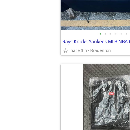
•
•
•
•
•
•
hace 3 h
Bradenton