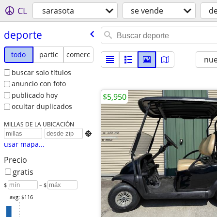
CL
sarasota
se vende
d
deporte
todo
partic
comerc
nu
buscar solo títulos
anuncio con foto
publicado hoy
$5,950
ocultar duplicados
MILLAS DE LA UBICACIÓN

usar mapa...
Precio
gratis
$
– $
avg: $116