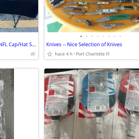
•
•
•
•
•
•
•
•
Rays Knicks Yankees MLB NBA NFL Cap/Hat Sale
Knives -- Nice Selection of Knives
hace 4 h
Port Charlotte Fl