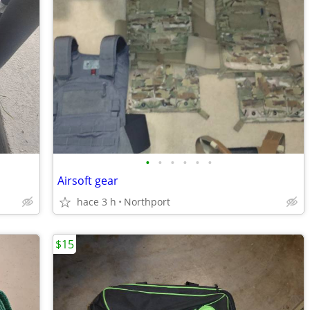
•
•
•
•
•
•
Airsoft gear
hace 3 h
Northport
$15