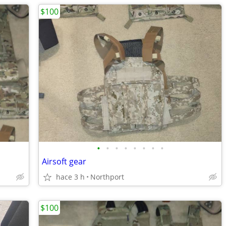
$100
•
•
•
•
•
•
•
•
Airsoft gear
hace 3 h
Northport
$100