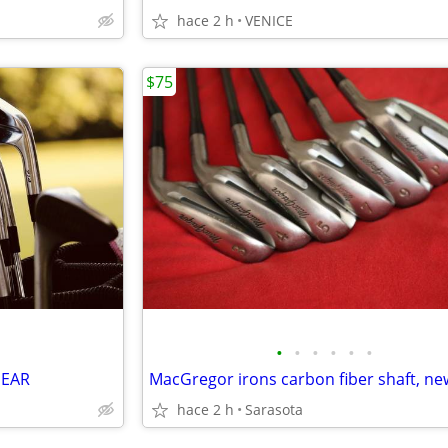
hace 2 h
VENICE
$75
•
•
•
•
•
•
GEAR
MacGregor irons carbon fiber shaft, ne
hace 2 h
Sarasota