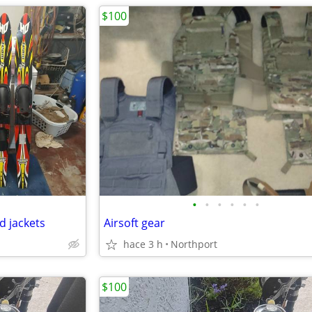
$100
•
•
•
•
•
•
d jackets
Airsoft gear
hace 3 h
Northport
$100