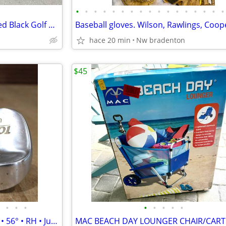
•
•
•
•
•
•
•
•
•
•
•
•
•
•
•
•
•
Club Car Precedent- Refurbished Black Golf Cart
hace 20 min
Nw bradenton
$45
•
•
•
•
•
•
•
•
Top Flite Ultimate Sand Wedge • 56° • RH • Jumbo Grip
MAC BEACH DAY LOUNGER CHAIR/CART