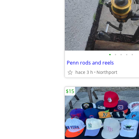
•
•
•
•
•
Penn rods and reels
hace 3 h
Northport
$15