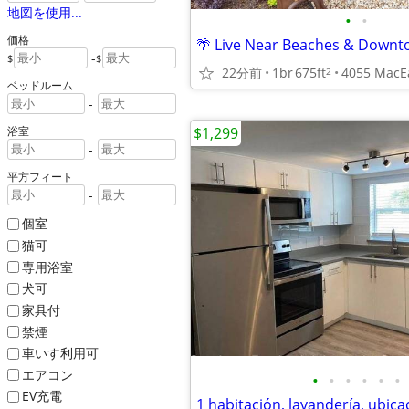
地図を使用...
•
•
価格
-
$
$
22分前
1br
675ft
2
ベッドルーム
-
$1,299
浴室
-
平方フィート
-
個室
猫可
専用浴室
犬可
家具付
禁煙
車いす利用可
エアコン
•
•
•
•
•
•
EV充電