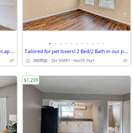
•
•
•
•
•
•
•
•
•
•
•
Palm Port Spanish ¡Encuentra excelentes apartamentos! Planos espacioso
Tailored for pet lovers! 2 Bed/2 Bath in our pet-friendly community.
3時間前
2br
998ft
North Port
2
$1,299