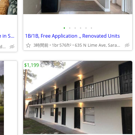
•
•
•
•
•
•
💰❤️FREE APPLICATIONS❤️💰 Great move in Specials 📞 call today!!!
1B/1B, Free Application ., Renovated Units
3時間前
1br
576ft
635 N Lime Ave, Sarasota, FL
2
7887 N Lockwood Ridge Rd, Sarasota, FL
$1,199