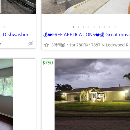
•
•
•
•
•
•
•
•
•
•
e, Dishwasher
e
3時間前
1br
780ft
2
$750