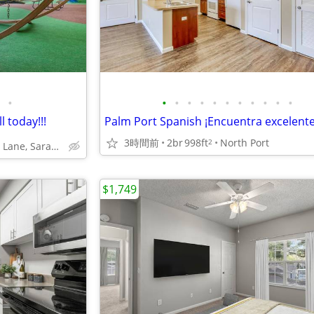
•
•
•
•
•
•
•
•
•
•
•
•
 today!!!
3時間前
2br
998ft
North Port
2
3400 Tyne Lane, Sarasota, FL
$1,749