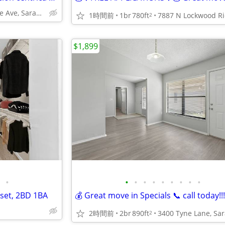
635 N Lime Ave, Sarasota, FL
1時間前
1br
780ft
2
$1,899
•
•
•
•
•
•
•
•
•
•
oset, 2BD 1BA
💰 Great move in Specials 📞 call today!!!
2時間前
2br
890ft
2