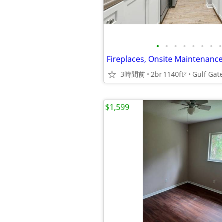
•
•
•
•
•
•
•
•
Fireplaces, Onsite Maintenanc
3時間前
2br
1140ft
Gulf Gat
2
$1,599