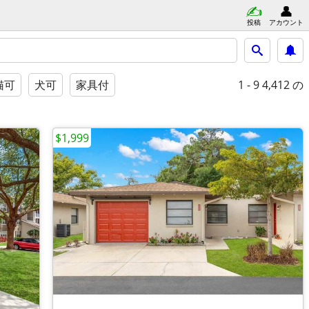
投稿
アカウント
1 - 9
4,412 の
猫可
犬可
家具付
$1,999