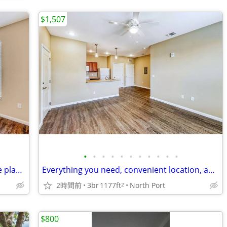
$1,507
•
•
•
•
•
•
•
•
•
•
•
¡Excelente ubicación, excelente plano de planta y un excelente hogar!
Everything you need, convenient location, affordable 3 bed, 2 bath
2時間前
3br
1177ft
North Port
2
$800