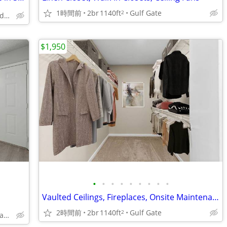
1時間前
2br
1140ft
Gulf Gate
2
7887 N Lockwood Ridge Rd, Sarasota, FL
$1,950
•
•
•
•
•
•
•
•
•
Vaulted Ceilings, Fireplaces, Onsite Maintenance
2時間前
2br
1140ft
Gulf Gate
2
3400 Tyne Lane, Sarasota, FL