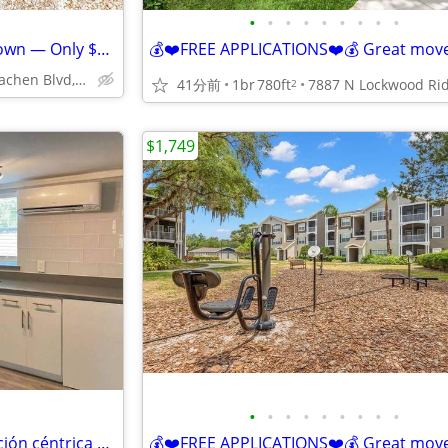
•
•
•
•
•
•
•
•
•
🌴 Live Near Beaches & Downtown — Only $1399!
4055 MacEachen Blvd, Sarasota, FL
41分前
1br
780ft
2
$1,749
•
•
•
•
•
•
•
•
•
1 habitación, lavandería, ubicación céntrica cerca de Fruitville Rd.