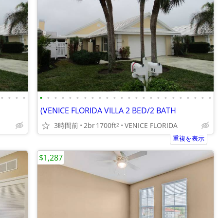
•
•
•
•
•
•
•
•
•
•
•
•
•
•
•
•
•
•
•
•
•
•
•
•
•
•
•
•
(VENICE FLORIDA VILLA 2 BED/2 BATH
3時間前
2br
1700ft
VENICE FLORIDA
2
重複を表示
$1,287