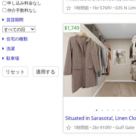
申し込み料金なし
1時間前
1br
576ft
2
仲介手数料なし
賃貸期間
$1,749
住宅の種類
洗濯
駐車場
リセット
適用する
•
•
•
•
•
•
•
•
Situated in Sarasota!, Linen Cl
1時間前
2br
910ft
Gulf Gate
2