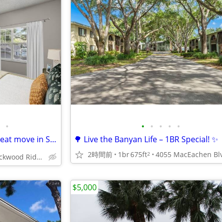
•
•
•
•
•
•
💰❤️FREE APPLICATIONS❤️💰 Great move in Specials 📞 call today!!!
🌳 Live the Banyan Life – 1BR Special! ✨
2時間前
1br
675ft
2
7887 N Lockwood Ridge Rd, Sarasota, FL
$5,000