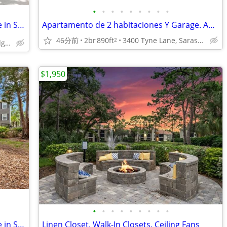
•
•
•
•
•
•
•
•
•
💰❤️FREE APPLICATIONS❤️💰 Great move in Specials 📞 call today!!!
Apartamento de 2 habitaciones Y Garage. Aplicacion Gratuita
46分前
2br
890ft
3400 Tyne Lane, Sarasota, FL
2
7887 N Lockwood Ridge Rd, Sarasota, FL
$1,950
•
•
•
•
•
•
•
•
•
💰❤️FREE APPLICATIONS❤️💰 Great move in Specials 📞 call today!!!
Linen Closet, Walk-In Closets, Ceiling Fans