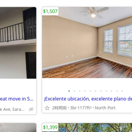
$1,507
•
•
•
•
•
•
•
•
•
•
•
💰❤️FREE APPLICATIONS❤️💰 Great move in Specials 📞 call today!!!
2時間前
3br
1177ft
North Port
2
635 N Lime Ave, Sarasota, FL
$1,399