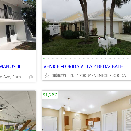
•
•
•
•
•
•
•
•
•
•
•
•
•
•
•
•
•
•
•
•
LÁMANOS 🔥
VENICE FLORIDA VILLA 2 BED/2 BATH
3時間前
2br
1700ft
VENICE FLORIDA
2
635 N Lime Ave, Sarasota, FL
$1,287