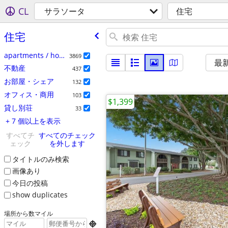
CL
サラソータ
住宅
住宅
apartments / housing for rent
3869
最
不動産
437
お部屋・シェア
132
オフィス・商用
103
$1,399
貸し別荘
33
+ 7 個以上を表示
すべてチ
すべてのチェック
ェック
を外します
タイトルのみ検索
画像あり
今日の投稿
show duplicates
場所から数マイル
