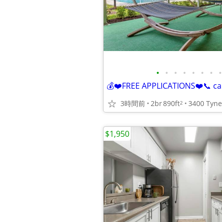
•
•
•
•
•
•
•
•
💰❤️FREE APPLICATIONS❤️📞 call
3時間前
2br
890ft
2
$1,950