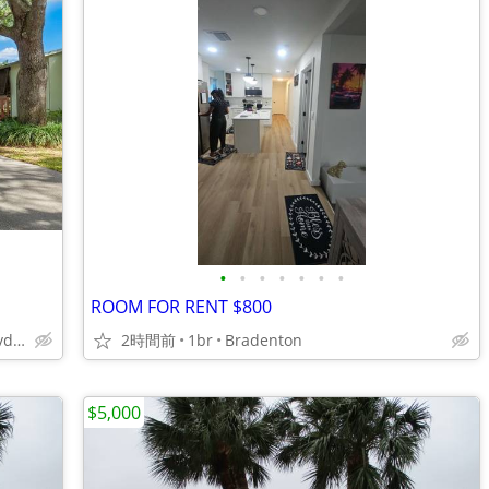
•
•
•
•
•
•
•
ROOM FOR RENT $800
4055 MacEachen Blvd, Sarasota, FL
2時間前
1br
Bradenton
$5,000