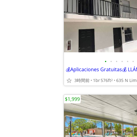
•
•
•
•
•
•
💰Aplicaciones Gratuitas💰 L
3時間前
1br
576ft
2
$1,999