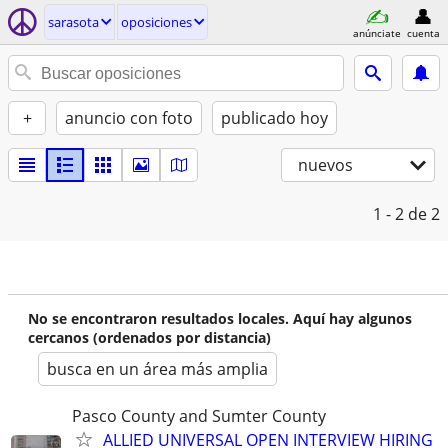
sarasota
oposiciones
anúnciate
cuenta
+
anuncio con foto
publicado hoy
nuevos
1 - 2
de 2
No se encontraron resultados locales. Aquí hay algunos
cercanos (ordenados por distancia)
busca en un área más amplia
Pasco County and Sumter County
ALLIED UNIVERSAL OPEN INTERVIEW HIRING