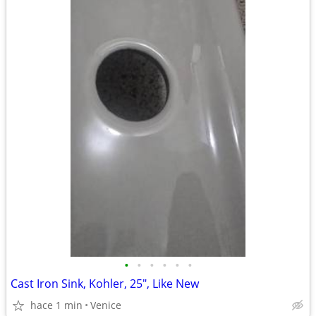
•
•
•
•
•
•
Cast Iron Sink, Kohler, 25", Like New
hace 1 min
Venice