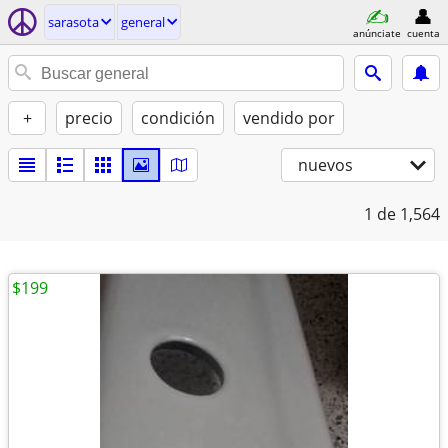
sarasota
general
anúnciate
cuenta
+
precio
condición
vendido por
nuevos
1
de 1,564
$199