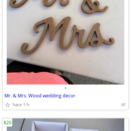
•
Mr. & Mrs. Wood wedding decor
hace 1 h
$20