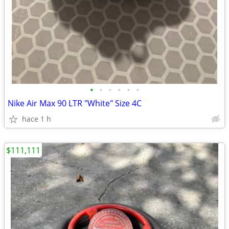
•
•
•
•
•
•
Nike Air Max 90 LTR "White" Size 4C
hace 1 h
$111,111