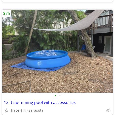
$75
•
•
12 ft swimming pool with accessories
hace 1 h
Sarasota