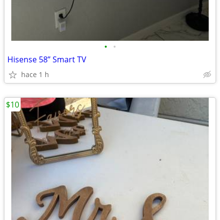
•
•
Hisense 58” Smart TV
hace 1 h
$10