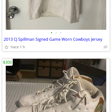
•
•
•
2013 CJ Spillman Signed Game Worn Cowboys Jersey
hace 1 h
$300