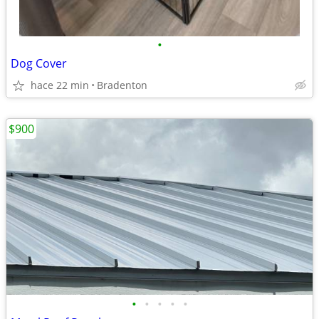
•
Dog Cover
hace 22 min
Bradenton
$900
•
•
•
•
•