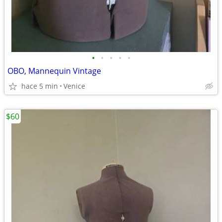
•
•
•
•
•
OBO, Mannequin Vintage
hace 5 min
Venice
$60