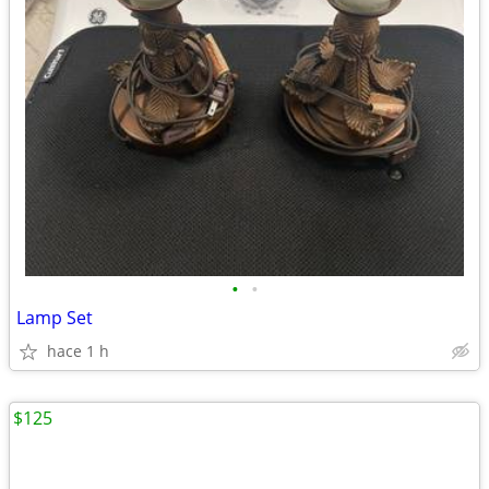
•
•
Lamp Set
hace 1 h
$125