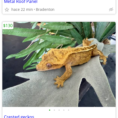
Metal Roof Panel
hace 22 min
Bradenton
$130
•
•
•
•
•
Crested geckos