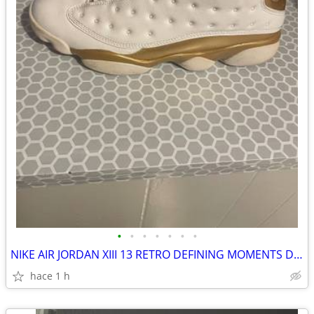
•
•
•
•
•
•
•
NIKE AIR JORDAN XIII 13 RETRO DEFINING MOMENTS DMP WHITE GOLD BRED
hace 1 h