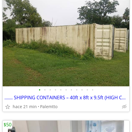
•
•
•
•
•
•
•
•
•
•
•
....... SHIPPING CONTAINERS – 40ft x 8ft x 9.5ft (HIGH CUBE) ......
hace 21 min
Palemtto
$50