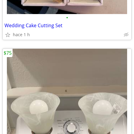
•
Wedding Cake Cutting Set
hace 1 h
$75