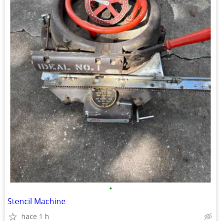
•
Stencil Machine
hace 1 h