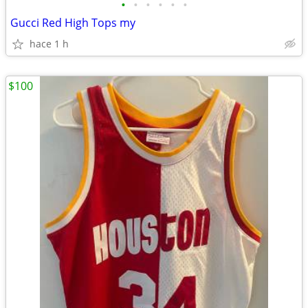
•
•
•
•
•
•
Gucci Red High Tops my
hace 1 h
$100