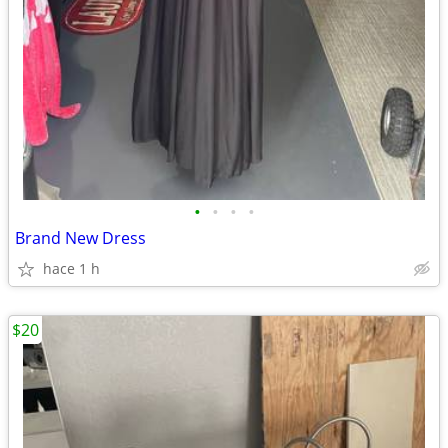
•
•
•
•
Brand New Dress
hace 1 h
$20