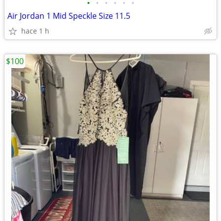
•
•
•
•
•
•
Air Jordan 1 Mid Speckle Size 11.5
hace 1 h
$100