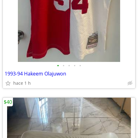
•
•
•
•
•
1993-94 Hakeem Olajuwon
hace 1 h
$40