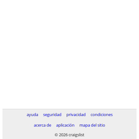
ayuda
seguridad
privacidad
condiciones
acerca de
aplicación
mapa del sitio
© 2026 craigslist