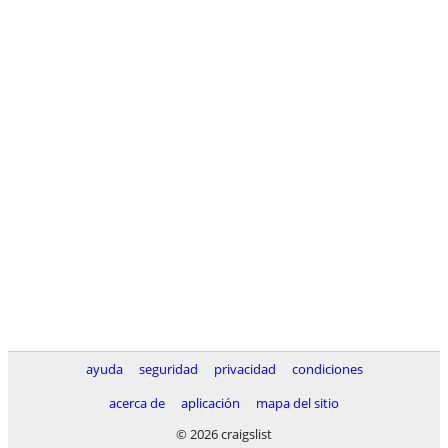
ayuda
seguridad
privacidad
condiciones
acerca de
aplicación
mapa del sitio
© 2026 craigslist